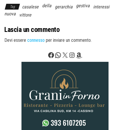
della
gestiva
casalese
gerarchia
interessi
Tag
nuova
vittore
Lascia un commento
Devi essere
connesso
per inviare un commento.
Facebook
WhatsApp
X
Instagram
Amazon