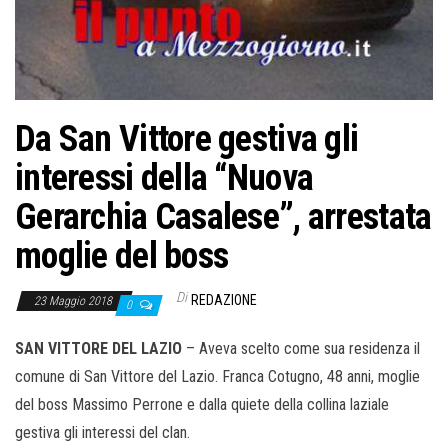
o
n
e
Da San Vittore gestiva gli
interessi della “Nuova
Gerarchia Casalese”, arrestata
moglie del boss
Di
REDAZIONE
23 Maggio 2018
0
SAN VITTORE DEL LAZIO
– Aveva scelto come sua residenza il
comune di San Vittore del Lazio. Franca Cotugno, 48 anni, moglie
del boss Massimo Perrone e dalla quiete della collina laziale
gestiva gli interessi del clan.