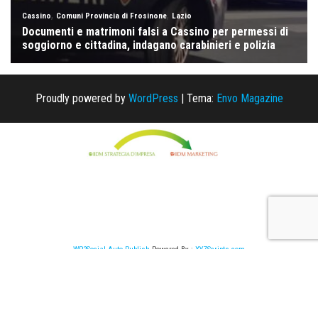
Proudly powered by
WordPress
|
Tema:
Envo Magazine
WP2Social Auto Publish
Powered By :
XYZScripts.com