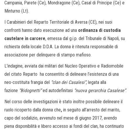
Campania, Parete (Ce), Mondragone (Ce), Casal di Principe (Ce) e
Minturno (Lt).
I Carabinieri del Reparto Territoriale di Aversa (CE), nei suoi
confronti hanno dato esecuzione ad una
ordinanza di custodia
cautelare in carcere
, emessa dal g.i.p. del Tribunale di Napoli, su
richiesta della locale D.D.A. La donna è ritenuta responsabile di
associazione per delinquere di stampo mafioso.
L’indagine, avviata dai militari del Nucleo Operativo e Radiomobile
del citato Reparto ha consentito di delineare l’esistenza di una
neo-costituita frangia del
“clan dei Casalesi”
, legata alla
fazione
“Bidognetti”
ed autodefinitasi
“nuova gerarchia Casalese”
.
Nel corso delle investigazioni è stato inoltre possibile delineare il
ruolo ricoperto dalla donna che
,
in seguito all’arresto del marito,
capo del sodalizio, avvenuto nel mese di giugno 2017, avendo
piena disponibilità e libero accesso ai fondi del clan, ha continuato