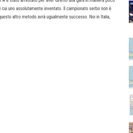
ie A è stato arrestato per aver diretto una gara in maniera poco
di cui uno assolutamente inventato. Il campionato serbo non è
uesto altro metodo avrà ugualmente successo. Noi in Italia,