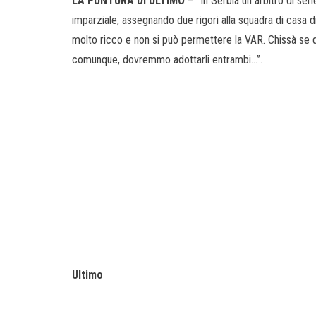
LA PUNTURA DI ULTIMO
– “In Serbia un arbitro di ser
imparziale, assegnando due rigori alla squadra di casa 
molto ricco e non si può permettere la VAR. Chissà se q
comunque, dovremmo adottarli entrambi…”.
Ultimo