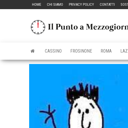
Vai
HOME
CHI SIAMO
PRIVACY POLICY
CONTATTI
SOST
al
contenuto
CASSINO
FROSINONE
ROMA
LAZ