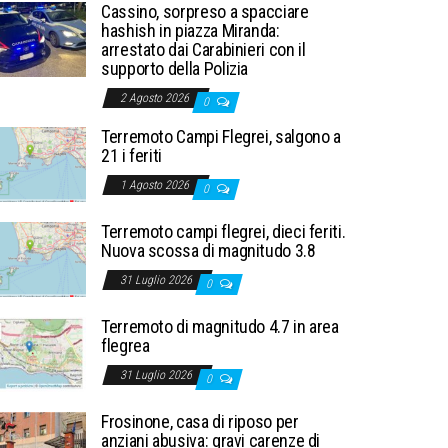
Cassino, sorpreso a spacciare
hashish in piazza Miranda:
arrestato dai Carabinieri con il
supporto della Polizia
2 Agosto 2026
0
Terremoto Campi Flegrei, salgono a
21 i feriti
1 Agosto 2026
0
Terremoto campi flegrei, dieci feriti.
Nuova scossa di magnitudo 3.8
31 Luglio 2026
0
Terremoto di magnitudo 4.7 in area
flegrea
31 Luglio 2026
0
Frosinone, casa di riposo per
anziani abusiva: gravi carenze di