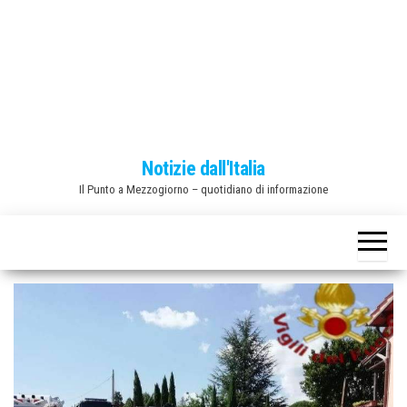
o
n
e
Notizie dall'Italia
Il Punto a Mezzogiorno – quotidiano di informazione