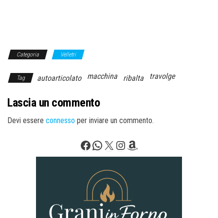
Categoria
Velletri
macchina
travolge
autoarticolato
ribalta
Tag
Lascia un commento
Devi essere
connesso
per inviare un commento.
Facebook
WhatsApp
X
Instagram
Amazon