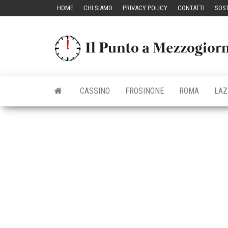
Vai
HOME
CHI SIAMO
PRIVACY POLICY
CONTATTI
SOST
al
contenuto
CASSINO
FROSINONE
ROMA
LAZ