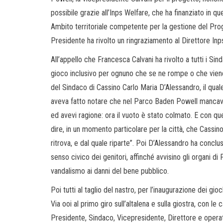
possibile grazie all’Inps Welfare, che ha finanziato in q
Ambito territoriale competente per la gestione del Pro
Presidente ha rivolto un ringraziamento al Direttore Inps
All’appello che Francesca Calvani ha rivolto a tutti i Si
gioco inclusivo per ognuno che se ne rompe o che viene 
del Sindaco di Cassino Carlo Maria D’Alessandro, il qual
aveva fatto notare che nel Parco Baden Powell mancav
ed avevi ragione: ora il vuoto è stato colmato. E con que
dire, in un momento particolare per la città, che Cassin
ritrova, e dal quale riparte”. Poi D’Alessandro ha conclu
senso civico dei genitori, affinché avvisino gli organi d
vandalismo ai danni del bene pubblico.
Poi tutti al taglio del nastro, per l’inaugurazione dei g
Via ooi al primo giro sull’altalena e sulla giostra, con
Presidente, Sindaco, Vicepresidente, Direttore e operatori 