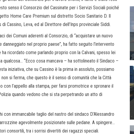
uesto senso il Consorzio del Cassinate per i Servizi Sociali poiché
getto Home Care Premium sul distretto Socio Sanitario D. Il
 di Cassino, Leva, ed al Direttore dell’Inps provinciale Siddi.
ndaci dei Comuni aderenti al Consorzio, di “acquistare un nuovo
danneggiato nel proprio paese”, ha fatto seguito l’intervento
e ha ricordato come parlando proprio con la Calvani, spesso lei
a qualcosa… “Ecco cosa mancava – ha sottolineato il Sindaco –
sta iniziativa, che su Cassino è la prima in assoluto, possiamo
o non si ferma, che questo è il senso di comunità che la Città
so con l’appello alla stampa, per farsi promotrice e spronare il
i Polizia quando vedono che si sta perpetrando un atto di
iochi con immancabile taglio del nastro del sindaco D’Alessandro
 le carrozzine agevolmente posizionate sulle pedane. A spingere…
consortili, tra i sorrisi divertiti dei ragazzi speciali.