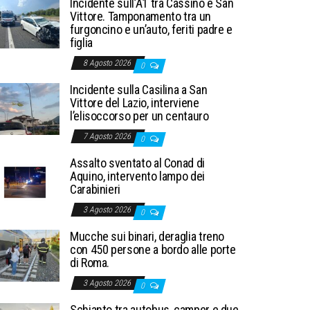
Incidente sull’A1 tra Cassino e San
Vittore. Tamponamento tra un
furgoncino e un’auto, feriti padre e
figlia
8 Agosto 2026
0
Incidente sulla Casilina a San
Vittore del Lazio, interviene
l’elisoccorso per un centauro
7 Agosto 2026
0
Assalto sventato al Conad di
Aquino, intervento lampo dei
Carabinieri
3 Agosto 2026
0
Mucche sui binari, deraglia treno
con 450 persone a bordo alle porte
di Roma.
3 Agosto 2026
0
Schianto tra autobus, camper e due