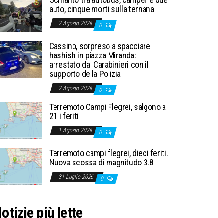
auto, cinque morti sulla ternana
2 Agosto 2026
0
Cassino, sorpreso a spacciare
hashish in piazza Miranda:
arrestato dai Carabinieri con il
supporto della Polizia
2 Agosto 2026
0
Terremoto Campi Flegrei, salgono a
21 i feriti
1 Agosto 2026
0
Terremoto campi flegrei, dieci feriti.
Nuova scossa di magnitudo 3.8
31 Luglio 2026
0
otizie più lette