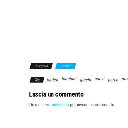
Categoria
Cassino
bambini
nuovi
pow
baden
giochi
parco
Tag
Lascia un commento
Devi essere
connesso
per inviare un commento.