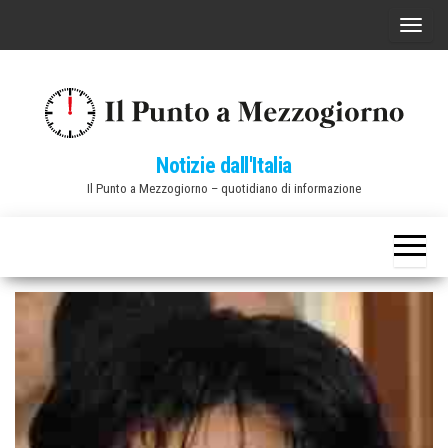
Vai
C
al
o
contenuto
m
m
u
Notizie dall'Italia
t
Il Punto a Mezzogiorno – quotidiano di informazione
a
n
a
v
i
g
a
z
i