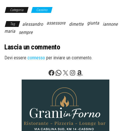
Categoria
Cassino
assessore
giunta
alessandro
dimette
iannone
Tag
maria
sempre
Lascia un commento
Devi essere
connesso
per inviare un commento.
Facebook
WhatsApp
X
Instagram
Amazon