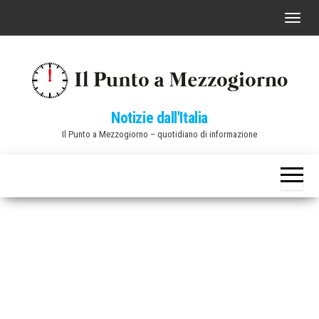
Vai
C
al
o
contenuto
m
m
u
Notizie dall'Italia
t
Il Punto a Mezzogiorno – quotidiano di informazione
a
n
a
v
i
g
a
z
i