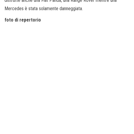
distrutte anche una Fiat Panda, una Range Rover mentre una
Mercedes è stata solamente danneggiata.
foto di repertorio