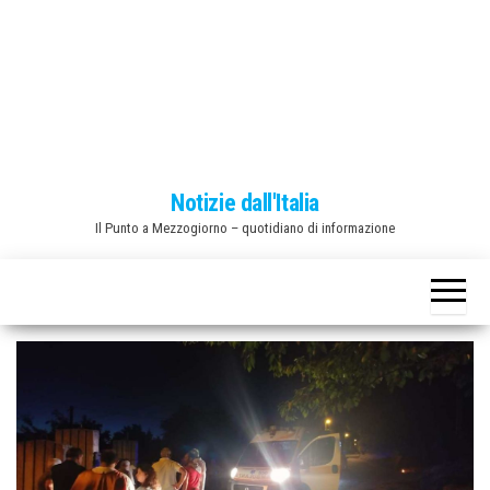
o
n
e
Notizie dall'Italia
Il Punto a Mezzogiorno – quotidiano di informazione