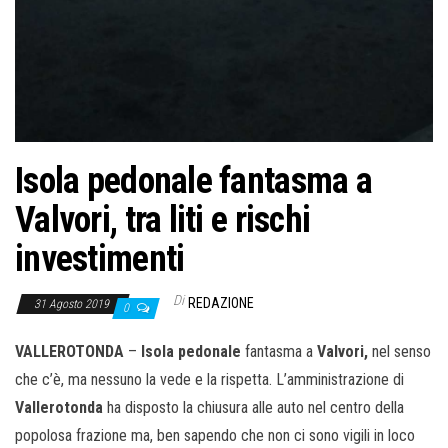
o
n
e
Isola pedonale fantasma a
Valvori, tra liti e rischi
investimenti
Di
REDAZIONE
31 Agosto 2019
0
VALLEROTONDA
–
Isola pedonale
fantasma a
Valvori,
nel senso
che c’è, ma nessuno la vede e la rispetta. L’amministrazione di
Vallerotonda
ha disposto la chiusura alle auto nel centro della
popolosa frazione ma, ben sapendo che non ci sono vigili in loco