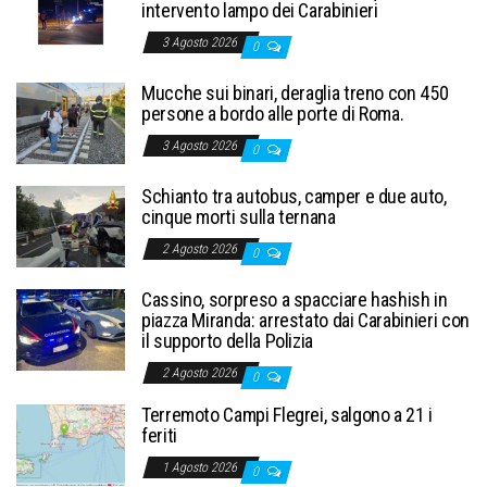
intervento lampo dei Carabinieri
3 Agosto 2026
0
Mucche sui binari, deraglia treno con 450
persone a bordo alle porte di Roma.
3 Agosto 2026
0
Schianto tra autobus, camper e due auto,
cinque morti sulla ternana
2 Agosto 2026
0
Cassino, sorpreso a spacciare hashish in
piazza Miranda: arrestato dai Carabinieri con
il supporto della Polizia
2 Agosto 2026
0
Terremoto Campi Flegrei, salgono a 21 i
feriti
1 Agosto 2026
0