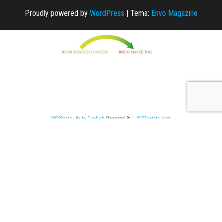
Proudly powered by
WordPress
|
Tema:
Envo Magazine
WP2Social Auto Publish
Powered By :
XYZScripts.com