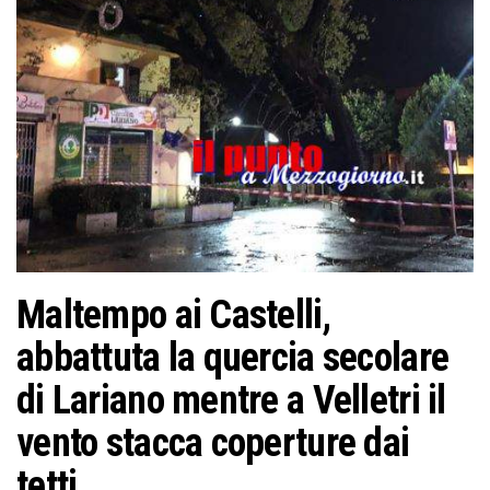
o
n
e
Maltempo ai Castelli,
abbattuta la quercia secolare
di Lariano mentre a Velletri il
vento stacca coperture dai
tetti