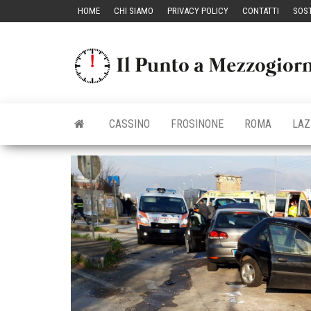
Vai
HOME
CHI SIAMO
PRIVACY POLICY
CONTATTI
SOST
al
contenuto
CASSINO
FROSINONE
ROMA
LAZ