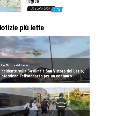
flegrea
31 Luglio 2026
0
otizie più lette