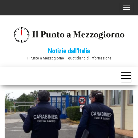
Vai
C
al
o
contenuto
m
m
u
Notizie dall'Italia
t
Il Punto a Mezzogiorno – quotidiano di informazione
a
n
a
v
i
g
a
z
i