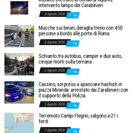
intervento lampo dei Carabinieri
3 Agosto 2026
0
Mucche sui binari, deraglia treno con 450
persone a bordo alle porte di Roma.
3 Agosto 2026
0
Schianto tra autobus, camper e due auto,
cinque morti sulla ternana
2 Agosto 2026
0
Cassino, sorpreso a spacciare hashish in
piazza Miranda: arrestato dai Carabinieri con
il supporto della Polizia
2 Agosto 2026
0
Terremoto Campi Flegrei, salgono a 21 i
feriti
1 Agosto 2026
0