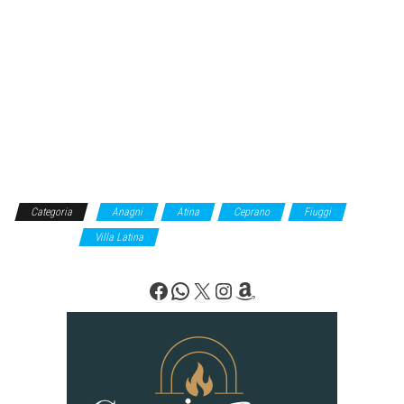
Categoria
Anagni
Atina
Ceprano
Fiuggi
Pontecorvo
Villa Latina
Facebook
WhatsApp
X
Instagram
Amazon