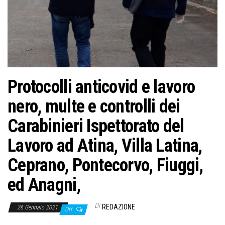
o
n
e
Protocolli anticovid e lavoro
nero, multe e controlli dei
Carabinieri Ispettorato del
Lavoro ad Atina, Villa Latina,
Ceprano, Pontecorvo, Fiuggi,
ed Anagni,
Di
REDAZIONE
26 Gennaio 2021
Off