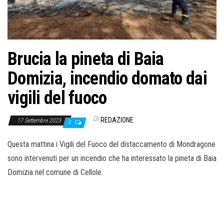
o
n
e
Brucia la pineta di Baia
Domizia, incendio domato dai
vigili del fuoco
Di
REDAZIONE
17 Settembre 2023
0
Questa mattina i Vigili del Fuoco del distaccamento di Mondragone
sono intervenuti per un incendio che ha interessato la pineta di Baia
Domizia nel comune di Cellole.