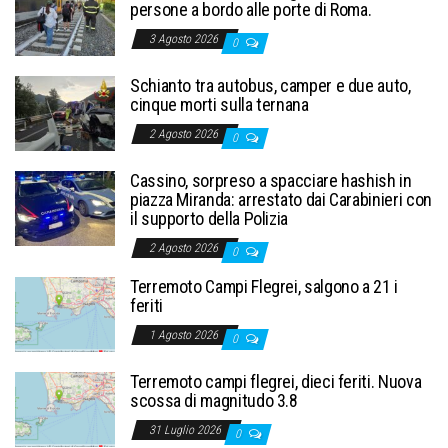
persone a bordo alle porte di Roma.
3 Agosto 2026
0
Schianto tra autobus, camper e due auto,
cinque morti sulla ternana
2 Agosto 2026
0
Cassino, sorpreso a spacciare hashish in
piazza Miranda: arrestato dai Carabinieri con
il supporto della Polizia
2 Agosto 2026
0
Terremoto Campi Flegrei, salgono a 21 i
feriti
1 Agosto 2026
0
Terremoto campi flegrei, dieci feriti. Nuova
scossa di magnitudo 3.8
31 Luglio 2026
0