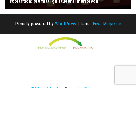
Proudly powered by
WordPress
|
Tema:
Envo Magazine
WP2Social Auto Publish
Powered By :
XYZScripts.com