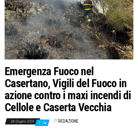
o
n
e
Emergenza Fuoco nel
Casertano, Vigili del Fuoco in
azione contro i maxi incendi di
Cellole e Caserta Vecchia
Di
REDAZIONE
28 Giugno 2025
0