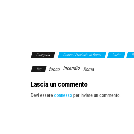
Categoria
Comuni Provincia di Roma
Lazio
R
incendio
fuoco
Roma
Tag
Lascia un commento
Devi essere
connesso
per inviare un commento.