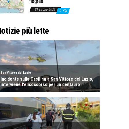
flegrea
31 Luglio 2026
0
otizie più lette