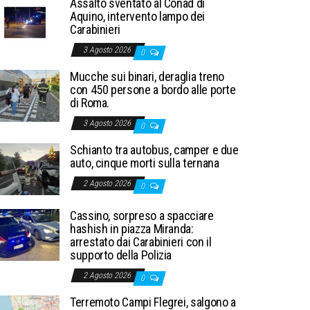
Assalto sventato al Conad di
Aquino, intervento lampo dei
Carabinieri
3 Agosto 2026
0
Mucche sui binari, deraglia treno
con 450 persone a bordo alle porte
di Roma.
3 Agosto 2026
0
Schianto tra autobus, camper e due
auto, cinque morti sulla ternana
2 Agosto 2026
0
Cassino, sorpreso a spacciare
hashish in piazza Miranda:
arrestato dai Carabinieri con il
supporto della Polizia
2 Agosto 2026
0
Terremoto Campi Flegrei, salgono a