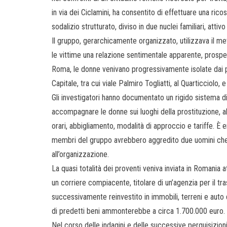
in via dei Ciclamini, ha consentito di effettuare una ric
sodalizio strutturato, diviso in due nuclei familiari, at
Il gruppo, gerarchicamente organizzato, utilizzava il me
le vittime una relazione sentimentale apparente, prospet
Roma, le donne venivano progressivamente isolate dai pro
Capitale, tra cui viale Palmiro Togliatti, al Quarticciolo, e
Gli investigatori hanno documentato un rigido sistema di
accompagnare le donne sui luoghi della prostituzione, alle
orari, abbigliamento, modalità di approccio e tariffe. È 
membri del gruppo avrebbero aggredito due uomini che 
all’organizzazione.
La quasi totalità dei proventi veniva inviata in Romania
un corriere compiacente, titolare di un’agenzia per il tr
successivamente reinvestito in immobili, terreni e auto d
di predetti beni ammonterebbe a circa 1.700.000 euro.
Nel corso delle indagini e delle successive perquisizi