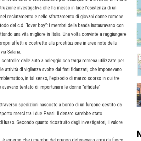
ostruzione investigativa che ha messo in luce l’esistenza di un
tivo nel reclutamento e nello sfruttamento di giovani donne romene.
todo del c.d. “lover boy”: i membri della banda instauravano con
tando una vita migliore in Italia. Una volta convinte a raggiungere
pri affetti e costrette alla prostituzione in aree note della
 via Salaria.
 controllo: dalle auto a noleggio con targa romena utilizzate per
 attività di vigilanza svolte dai finti fidanzati, che imponevano
emblematico, in tal senso, l’episodio di marzo scorso in cui tre
avevano tentato di importunare le donne “affidate”
 attraverso spedizioni nascoste a bordo di un furgone gestito da
asporto merci tra i due Paesi. Il denaro sarebbe stato
i lusso. Secondo quanto ricostruito dagli investigatori, il valore
N
oni, è emerso che i membri del gruppo detenevano armi da fuoco,