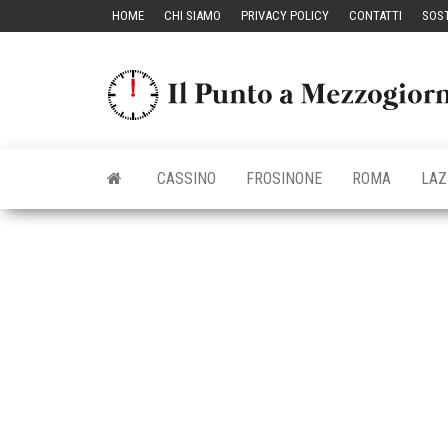
Vai
HOME
CHI SIAMO
PRIVACY POLICY
CONTATTI
SOST
al
contenuto
CASSINO
FROSINONE
ROMA
LAZ