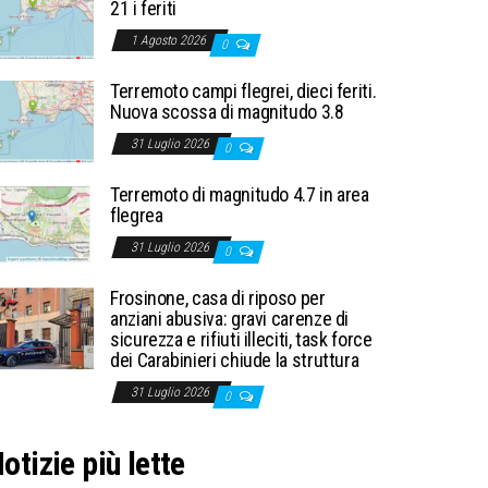
21 i feriti
1 Agosto 2026
0
Terremoto campi flegrei, dieci feriti.
Nuova scossa di magnitudo 3.8
31 Luglio 2026
0
Terremoto di magnitudo 4.7 in area
flegrea
31 Luglio 2026
0
Frosinone, casa di riposo per
anziani abusiva: gravi carenze di
sicurezza e rifiuti illeciti, task force
dei Carabinieri chiude la struttura
31 Luglio 2026
0
otizie più lette