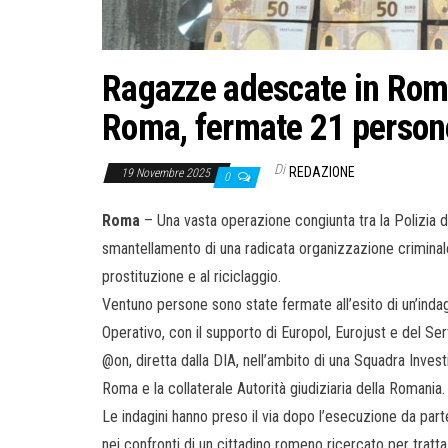
Ragazze adescate in Roman
Roma, fermate 21 persone
Di
REDAZIONE
19 Novembre 2025
0
Roma
– Una vasta operazione congiunta tra la Polizia di
smantellamento di una radicata organizzazione criminale 
prostituzione e al riciclaggio.
Ventuno persone sono state fermate all’esito di un’inda
Operativo, con il supporto di Europol, Eurojust e del Ser
@on, diretta dalla DIA, nell’ambito di una Squadra Inves
Roma e la collaterale Autorità giudiziaria della Romania.
Le indagini hanno preso il via dopo l’esecuzione da pa
nei confronti di un cittadino romeno ricercato per tratt