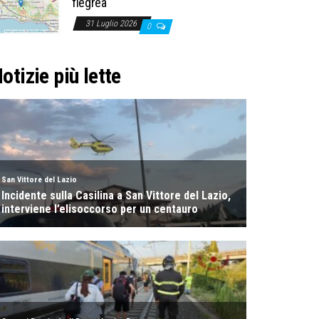
flegrea
31 Luglio 2026
0
otizie più lette