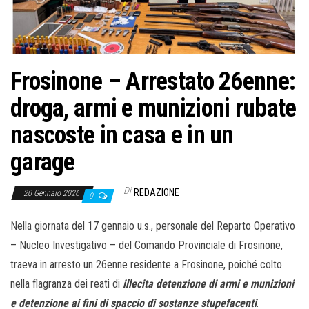
o
n
e
Frosinone – Arrestato 26enne:
droga, armi e munizioni rubate
nascoste in casa e in un
garage
Di
REDAZIONE
20 Gennaio 2026
0
Nella giornata del 17 gennaio u.s., personale del Reparto Operativo
– Nucleo Investigativo – del Comando Provinciale di Frosinone,
traeva in arresto un 26enne residente a Frosinone, poiché colto
nella flagranza dei reati di
illecita detenzione di armi e munizioni
e
detenzione ai fini di spaccio di sostanze stupefacenti
.