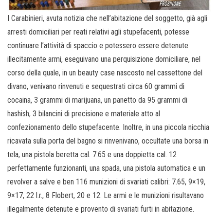
I Carabinieri, avuta notizia che nell’abitazione del soggetto, già agli
arresti domiciliari per reati relativi agli stupefacenti, potesse
continuare l’attività di spaccio e potessero essere detenute
illecitamente armi, eseguivano una perquisizione domiciliare, nel
corso della quale, in un beauty case nascosto nel cassettone del
divano, venivano rinvenuti e sequestrati circa 60 grammi di
cocaina, 3 grammi di marijuana, un panetto da 95 grammi di
hashish, 3 bilancini di precisione e materiale atto al
confezionamento dello stupefacente. Inoltre, in una piccola nicchia
ricavata sulla porta del bagno si rinvenivano, occultate una borsa in
tela, una pistola beretta cal. 7.65 e una doppietta cal. 12
perfettamente funzionanti, una spada, una pistola automatica e un
revolver a salve e ben 116 munizioni di svariati calibri: 7.65, 9×19,
9×17, 22 l.r., 8 Flobert, 20 e 12. Le armi e le munizioni risultavano
illegalmente detenute e provento di svariati furti in abitazione.