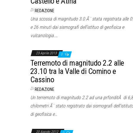
Castello e Atina
Di
REDAZIONE
Una scossa di magnitudo 3.0 Ã¨ stata registrata alle 0
e 26 minuti dai sismografi dell’istituo di geofisica e
vulcanologia.…
23 Aprile 2013
0
Terremoto di magnitudo 2.2 alle
23.10 tra la Valle di Comino e
Cassino
Di
REDAZIONE
Un terremoto di magnitudo 2.2 ad una prfonditÃ di 6,
chilometri Ã¨ stato registrato dai sismografi dell’istitut
di geofisica e…
20 Agosto 2012