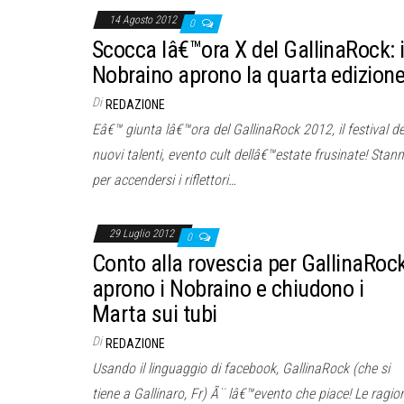
14 Agosto 2012
0
Scocca lâ€™ora X del GallinaRock: 
Nobraino aprono la quarta edizion
Di
REDAZIONE
Eâ€™ giunta lâ€™ora del GallinaRock 2012, il festival de
nuovi talenti, evento cult dellâ€™estate frusinate! Stan
per accendersi i riflettori…
29 Luglio 2012
0
Conto alla rovescia per GallinaRock
aprono i Nobraino e chiudono i
Marta sui tubi
Di
REDAZIONE
Usando il linguaggio di facebook, GallinaRock (che si
tiene a Gallinaro, Fr) Ã¨ lâ€™evento che piace! Le ragion