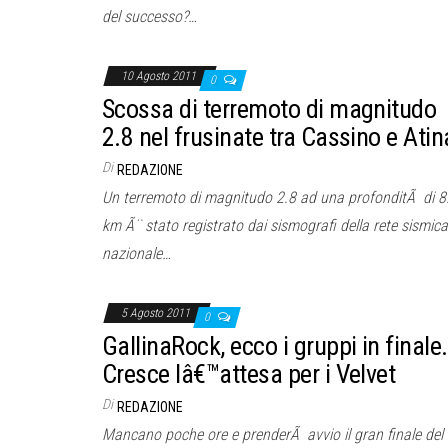
del successo?…
10 Agosto 2011
0
Scossa di terremoto di magnitudo
2.8 nel frusinate tra Cassino e Atin
Di
REDAZIONE
Un terremoto di magnitudo 2.8 ad una profonditÃ di 8
km Ã¨ stato registrato dai sismografi della rete sismica
nazionale…
5 Agosto 2011
0
GallinaRock, ecco i gruppi in finale.
Cresce lâ€™attesa per i Velvet
Di
REDAZIONE
Mancano poche ore e prenderÃ avvio il gran finale del