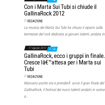
0
Con i Marta Sui Tubi si chiude il
GallinaRock 2012
Di
REDAZIONE
La musica dei Marta Sui Tubi ha chiuso il sipario sulla
kermesse del rock dedicata ai giovani talenti, andata i
17 Agosto 2012
0
GallinaRock, ecco i gruppi in finale.
Cresce lâ€™attesa per i Marta sui
Tubi
Di
REDAZIONE
Mancano poche ore e prenderÃ avvio il gran finale del
GallinaRock, il festival dei nuovi talenti andato in scena
a…