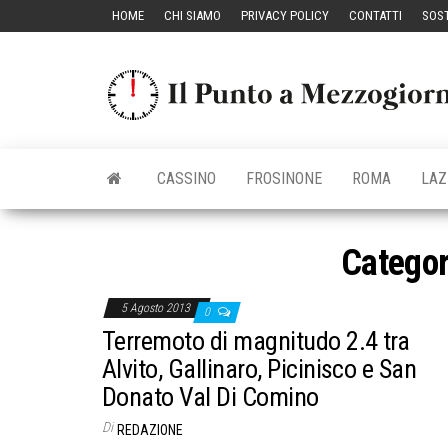
Vai
HOME
CHI SIAMO
PRIVACY POLICY
CONTATTI
SOST
al
contenuto
CASSINO
FROSINONE
ROMA
LAZ
Categor
5 Agosto 2013
0
Terremoto di magnitudo 2.4 tra
Alvito, Gallinaro, Picinisco e San
Donato Val Di Comino
Di
REDAZIONE