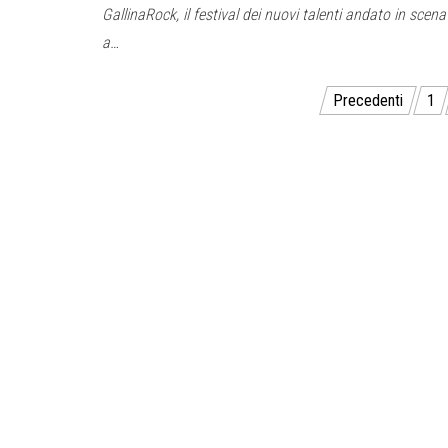
GallinaRock, il festival dei nuovi talenti andato in scena
a…
Paginazione
Precedenti
1
degli
articoli