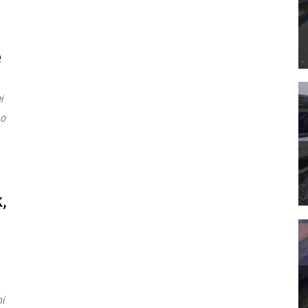
i
e
i
no
,
i