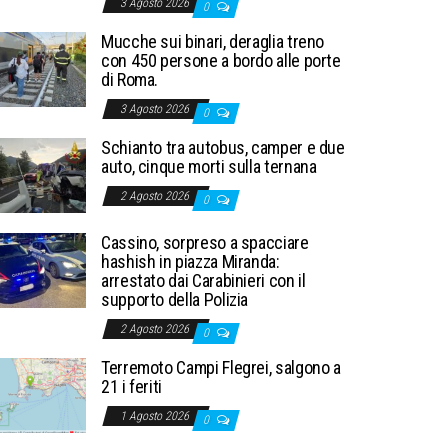
3 Agosto 2026
0
Mucche sui binari, deraglia treno
con 450 persone a bordo alle porte
di Roma.
3 Agosto 2026
0
Schianto tra autobus, camper e due
auto, cinque morti sulla ternana
2 Agosto 2026
0
Cassino, sorpreso a spacciare
hashish in piazza Miranda:
arrestato dai Carabinieri con il
supporto della Polizia
2 Agosto 2026
0
Terremoto Campi Flegrei, salgono a
21 i feriti
1 Agosto 2026
0