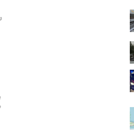
9
8
o