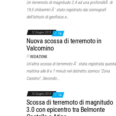
Un terremoto di magnitudo 2.4 ad una profonditÃ di
19,5 chiloemtri Ã¨ stato registrato dai sismografi
dell’istituto di geofisica e…
12 Giugno 2013
0
Nuova scossa di terremoto in
Valcomino
Di
REDAZIONE
Un’altra scossa di terremoto Ã¨ stata registrata questa
mattina alle 8 e 7 minuti nel distretto sismico “Zona
Cassino”. Secondo…
10 Giugno 2013
0
Scossa di terremoto di magnitudo
3.0 con epicentro tra Belmonte