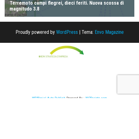
Proudly powered by
WordPress
|
Tema:
Envo Magazine
WP2Social Auto Publish
Powered By :
XYZScripts.com