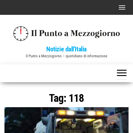
Vai
C
al
o
contenuto
m
m
u
Notizie dall'Italia
t
Il Punto a Mezzogiorno – quotidiano di informazione
a
n
a
v
i
Tag:
118
g
a
z
i