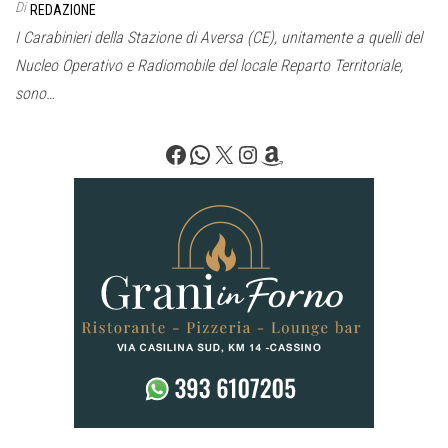
Di
REDAZIONE
I Carabinieri della Stazione di Aversa (CE), unitamente a quelli del
Nucleo Operativo e Radiomobile del locale Reparto Territoriale,
sono…
Facebook
WhatsApp
X
Instagram
Amazon