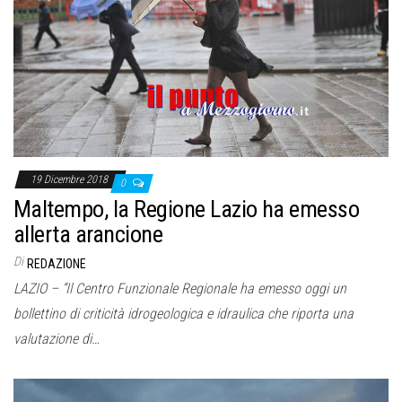
o
n
e
19 Dicembre 2018
0
Maltempo, la Regione Lazio ha emesso
allerta arancione
Di
REDAZIONE
LAZIO – “Il Centro Funzionale Regionale ha emesso oggi un
bollettino di criticità idrogeologica e idraulica che riporta una
valutazione di…