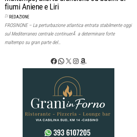
fiumi Aniene e Liri
Di
REDAZIONE
FROSINONE – La perturbazione atlantica entrata stabilmente oggi
sul Mediterraneo centrale continuerÃ a determinare forte
maltempo su gran parte del…
Facebook
WhatsApp
X
Instagram
Amazon