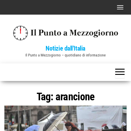
Vai
C
al
o
contenuto
m
m
u
Notizie dall'Italia
t
Il Punto a Mezzogiorno – quotidiano di informazione
a
n
a
v
i
Tag:
arancione
g
a
z
i