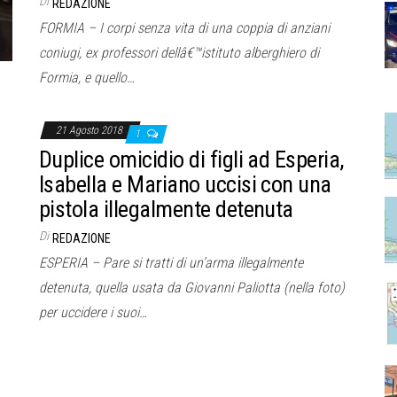
Di
REDAZIONE
FORMIA – I corpi senza vita di una coppia di anziani
coniugi, ex professori dellâ€™istituto alberghiero di
Formia, e quello…
21 Agosto 2018
1
Duplice omicidio di figli ad Esperia,
Isabella e Mariano uccisi con una
pistola illegalmente detenuta
Di
REDAZIONE
ESPERIA – Pare si tratti di un’arma illegalmente
detenuta, quella usata da Giovanni Paliotta (nella foto)
per uccidere i suoi…