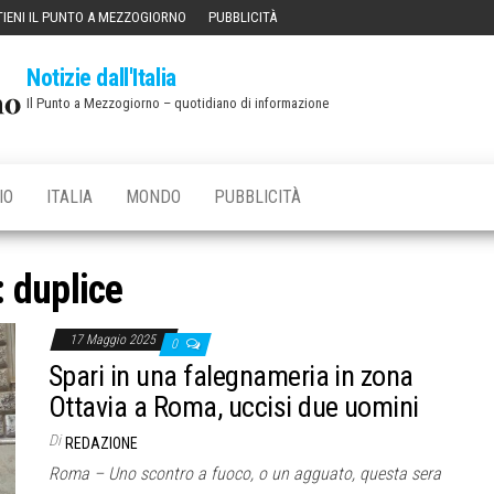
IENI IL PUNTO A MEZZOGIORNO
PUBBLICITÀ
Notizie dall'Italia
Il Punto a Mezzogiorno – quotidiano di informazione
IO
ITALIA
MONDO
PUBBLICITÀ
:
duplice
17 Maggio 2025
0
Spari in una falegnameria in zona
Ottavia a Roma, uccisi due uomini
Di
REDAZIONE
Roma – Uno scontro a fuoco, o un agguato, questa sera