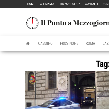
Vai
HOME
CHI SIAMO
PRIVACY POLICY
CONTATTI
SOST
al
contenuto
CASSINO
FROSINONE
ROMA
LAZ
Tag