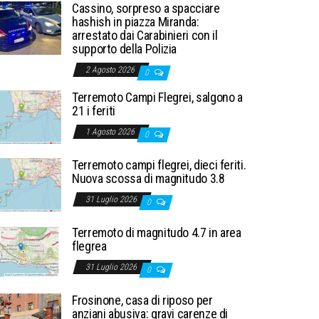
Cassino, sorpreso a spacciare
hashish in piazza Miranda:
arrestato dai Carabinieri con il
supporto della Polizia
2 Agosto 2026
0
Terremoto Campi Flegrei, salgono a
21 i feriti
1 Agosto 2026
0
Terremoto campi flegrei, dieci feriti.
Nuova scossa di magnitudo 3.8
31 Luglio 2026
0
Terremoto di magnitudo 4.7 in area
flegrea
31 Luglio 2026
0
Frosinone, casa di riposo per
anziani abusiva: gravi carenze di