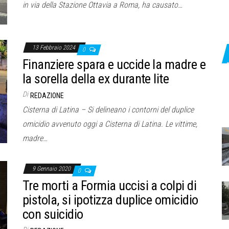
in via della Stazione Ottavia a Roma, ha causato…
13 Febbraio 2024
0
Finanziere spara e uccide la madre e
la sorella della ex durante lite
Di
REDAZIONE
Cisterna di Latina – Si delineano i contorni del duplice
omicidio avvenuto oggi a Cisterna di Latina. Le vittime,
madre…
9 Gennaio 2020
0
Tre morti a Formia uccisi a colpi di
pistola, si ipotizza duplice omicidio
con suicidio