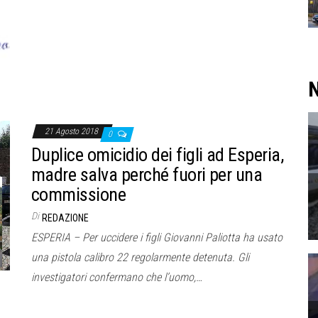
N
21 Agosto 2018
0
Duplice omicidio dei figli ad Esperia,
madre salva perché fuori per una
commissione
Di
REDAZIONE
ESPERIA – Per uccidere i figli Giovanni Paliotta ha usato
una pistola calibro 22 regolarmente detenuta. Gli
investigatori confermano che l’uomo,…