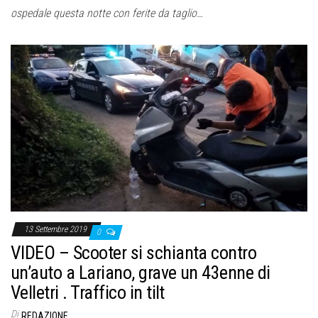
ospedale questa notte con ferite da taglio…
13 Settembre 2019
0
VIDEO – Scooter si schianta contro
un’auto a Lariano, grave un 43enne di
Velletri . Traffico in tilt
Di
REDAZIONE