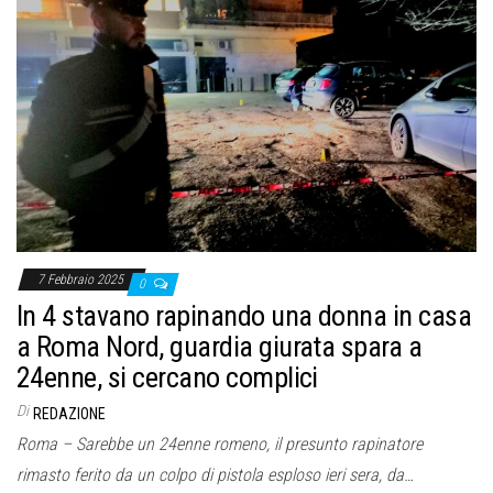
7 Febbraio 2025
0
In 4 stavano rapinando una donna in casa
a Roma Nord, guardia giurata spara a
24enne, si cercano complici
Di
REDAZIONE
Roma – Sarebbe un 24enne romeno, il presunto rapinatore
rimasto ferito da un colpo di pistola esploso ieri sera, da…