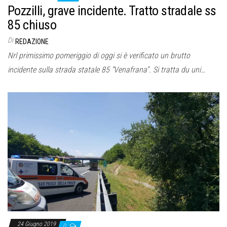
Pozzilli, grave incidente. Tratto stradale ss
85 chiuso
Di
REDAZIONE
Nrl primissimo pomeriggio di oggi si è verificato un brutto
incidente sulla strada statale 85 “Venafrana”. Si tratta du uni…
24 Giugno 2019
0