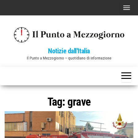
Vai
C
al
o
contenuto
m
m
u
Notizie dall'Italia
t
Il Punto a Mezzogiorno – quotidiano di informazione
a
n
a
v
i
Tag:
grave
g
a
z
i