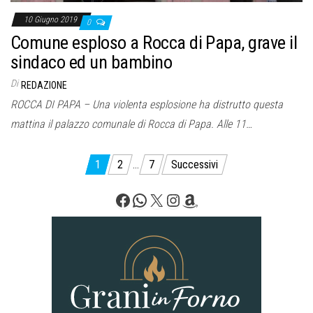
10 Giugno 2019
0
Comune esploso a Rocca di Papa, grave il
sindaco ed un bambino
Di
REDAZIONE
ROCCA DI PAPA – Una violenta esplosione ha distrutto questa
mattina il palazzo comunale di Rocca di Papa. Alle 11…
Paginazione
1
2
…
7
Successivi
degli
Facebook
WhatsApp
X
Instagram
Amazon
articoli