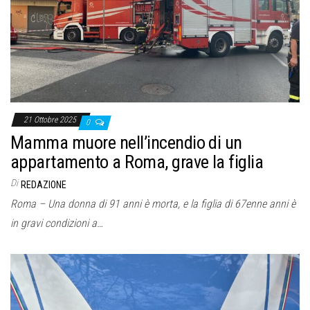
o
n
e
21 Ottobre 2025
0
Mamma muore nell’incendio di un
appartamento a Roma, grave la figlia
Di
REDAZIONE
Roma – Una donna di 91 anni è morta, e la figlia di 67enne anni è
in gravi condizioni a…