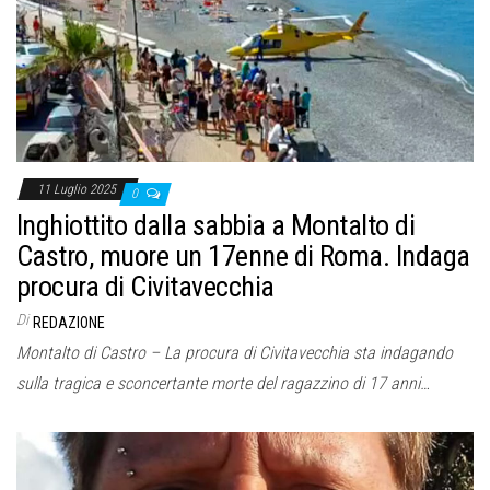
o
n
e
11 Luglio 2025
0
Inghiottito dalla sabbia a Montalto di
Castro, muore un 17enne di Roma. Indaga
procura di Civitavecchia
Di
REDAZIONE
Montalto di Castro – La procura di Civitavecchia sta indagando
sulla tragica e sconcertante morte del ragazzino di 17 anni…