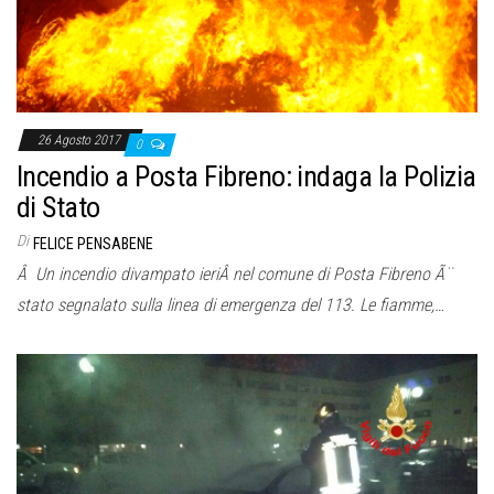
26 Agosto 2017
0
Incendio a Posta Fibreno: indaga la Polizia
di Stato
Di
FELICE PENSABENE
Â Un incendio divampato ieriÂ nel comune di Posta Fibreno Ã¨
stato segnalato sulla linea di emergenza del 113. Le fiamme,…