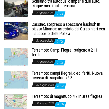
Schianto tra autobus, camper e due auto,
cinque morti sulla ternana
2 Agosto 2026
0
Cassino, sorpreso a spacciare hashish in
piazza Miranda: arrestato dai Carabinieri con
il supporto della Polizia
2 Agosto 2026
0
Terremoto Campi Flegrei, salgono a 21 i
feriti
1 Agosto 2026
0
Terremoto campi flegrei, dieci feriti. Nuova
scossa di magnitudo 3.8
31 Luglio 2026
0
Terremoto di magnitudo 4.7 in area flegrea
31 Luglio 2026
0