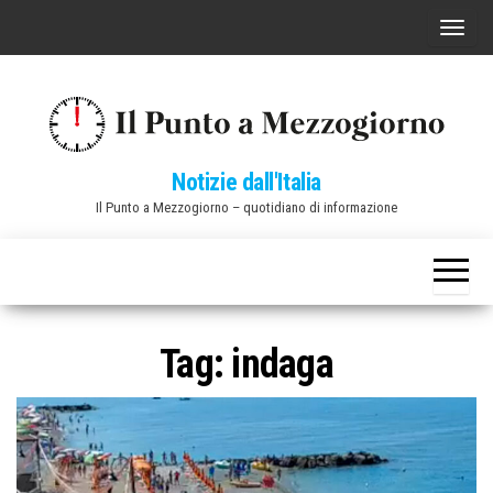
Vai
C
al
o
contenuto
m
m
u
Notizie dall'Italia
t
Il Punto a Mezzogiorno – quotidiano di informazione
a
n
a
v
i
Tag:
indaga
g
a
z
i