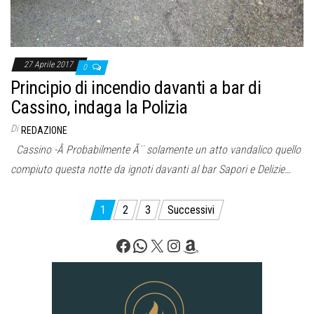
27 Aprile 2017
0
Principio di incendio davanti a bar di
Cassino, indaga la Polizia
Di
REDAZIONE
Cassino -Â Probabilmente Ã¨ solamente un atto vandalico quello
compiuto questa notte da ignoti davanti al bar Sapori e Delizie…
Paginazione
1
2
3
Successivi
degli
Facebook
WhatsApp
X
Instagram
Amazon
articoli