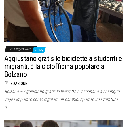
o
n
e
27 Giugno 2025
0
Aggiustano gratis le biciclette a studenti e
migranti, è la ciclofficina popolare a
Bolzano
Di
REDAZIONE
Bolzano – Aggiustano gratis le biciclette e insegnano a chiunque
voglia imparare come regolare un cambio, riparare una foratura
o…