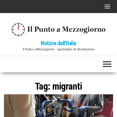
Vai
C
al
o
contenuto
m
m
u
Notizie dall'Italia
t
Il Punto a Mezzogiorno – quotidiano di informazione
a
n
a
v
i
Tag:
migranti
g
a
z
i