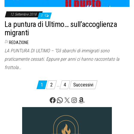
12 Settembre 2018
0
La puntura di Ultimo… sull’accoglienza
migranti
Di
REDAZIONE
LA PUNTURA DI ULTIMO – “Gli sbarchi di immigrati sono
praticamente cessati. Eppure per anni ci hanno raccontato la
frottola…
Paginazione
1
2
…
4
Successivi
degli
Facebook
WhatsApp
X
Instagram
Amazon
articoli