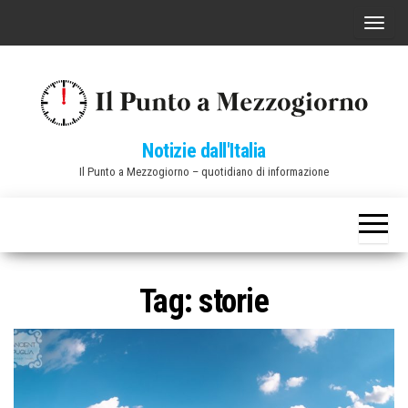
Vai
C
al
o
contenuto
m
m
u
Notizie dall'Italia
t
Il Punto a Mezzogiorno – quotidiano di informazione
a
n
a
v
i
Tag:
storie
g
a
z
i