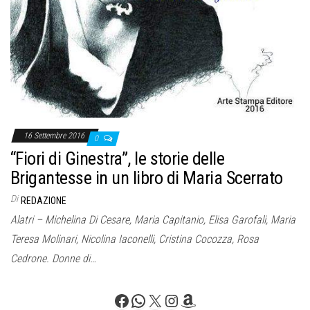
16 Settembre 2016
0
“Fiori di Ginestra”, le storie delle
Brigantesse in un libro di Maria Scerrato
Di
REDAZIONE
Alatri – Michelina Di Cesare, Maria Capitanio, Elisa Garofali, Maria
Teresa Molinari, Nicolina Iaconelli, Cristina Cocozza, Rosa
Cedrone. Donne di…
Facebook
WhatsApp
X
Instagram
Amazon