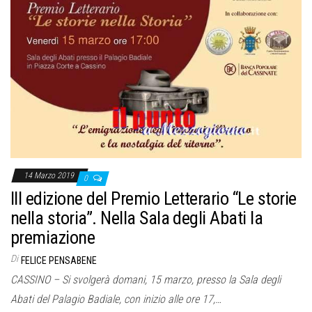
14 Marzo 2019
0
III edizione del Premio Letterario “Le storie
nella storia”. Nella Sala degli Abati la
premiazione
Di
FELICE PENSABENE
CASSINO – Si svolgerà domani, 15 marzo, presso la Sala degli
Abati del Palagio Badiale, con inizio alle ore 17,…