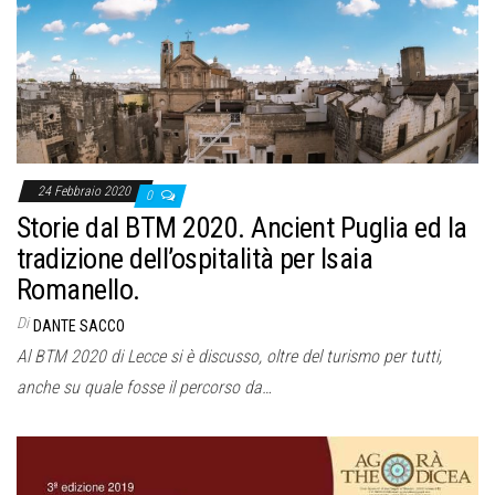
o
n
e
24 Febbraio 2020
0
Storie dal BTM 2020. Ancient Puglia ed la
tradizione dell’ospitalità per Isaia
Romanello.
Di
DANTE SACCO
Al BTM 2020 di Lecce si è discusso, oltre del turismo per tutti,
anche su quale fosse il percorso da…