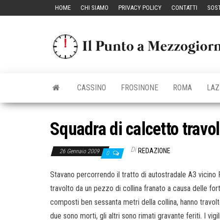
Vai
HOME
CHI SIAMO
PRIVACY POLICY
CONTATTI
SOST
al
contenuto
CASSINO
FROSINONE
ROMA
LAZ
Squadra di calcetto travol
Di
REDAZIONE
26 Gennaio 2009
0
Stavano percorrendo il tratto di autostradale A3 vicino R
travolto da un pezzo di collina franato a causa delle for
composti ben sessanta metri della collina, hanno travolto
due sono morti, gli altri sono rimati gravante feriti. I v