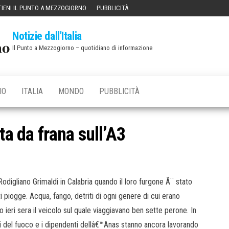
IENI IL PUNTO A MEZZOGIORNO
PUBBLICITÀ
Notizie dall'Italia
Il Punto a Mezzogiorno – quotidiano di informazione
IO
ITALIA
MONDO
PUBBLICITÀ
ta da frana sull’A3
odigliano Grimaldi in Calabria quando il loro furgone Ã¨ stato
ti piogge. Acqua, fango, detriti di ogni genere di cui erano
 ieri sera il veicolo sul quale viaggiavano ben sette perone. In
igili del fuoco e i dipendenti dellâ€™Anas stanno ancora lavorando