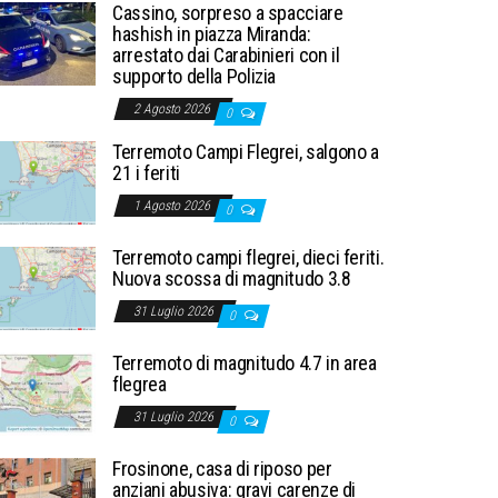
Cassino, sorpreso a spacciare
hashish in piazza Miranda:
arrestato dai Carabinieri con il
supporto della Polizia
2 Agosto 2026
0
Terremoto Campi Flegrei, salgono a
21 i feriti
1 Agosto 2026
0
Terremoto campi flegrei, dieci feriti.
Nuova scossa di magnitudo 3.8
31 Luglio 2026
0
Terremoto di magnitudo 4.7 in area
flegrea
31 Luglio 2026
0
Frosinone, casa di riposo per
anziani abusiva: gravi carenze di