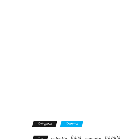
Categoria
Cronaca
frana
travolta
calcetto
squadra
Tag