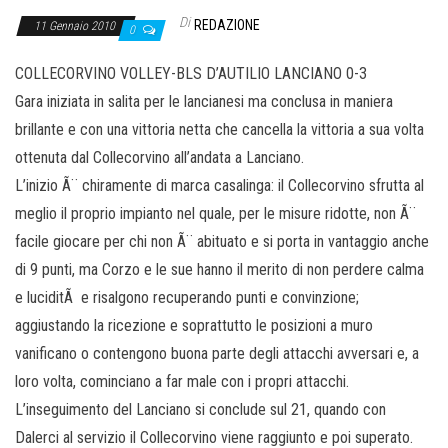
Di
REDAZIONE
11 Gennaio 2010
0
COLLECORVINO VOLLEY-BLS D’AUTILIO LANCIANO 0-3
Gara iniziata in salita per le lancianesi ma conclusa in maniera
brillante e con una vittoria netta che cancella la vittoria a sua volta
ottenuta dal Collecorvino all’andata a Lanciano.
L’inizio Ã¨ chiramente di marca casalinga: il Collecorvino sfrutta al
meglio il proprio impianto nel quale, per le misure ridotte, non Ã¨
facile giocare per chi non Ã¨ abituato e si porta in vantaggio anche
di 9 punti, ma Corzo e le sue hanno il merito di non perdere calma
e luciditÃ e risalgono recuperando punti e convinzione;
aggiustando la ricezione e soprattutto le posizioni a muro
vanificano o contengono buona parte degli attacchi avversari e, a
loro volta, cominciano a far male con i propri attacchi.
L’inseguimento del Lanciano si conclude sul 21, quando con
Dalerci al servizio il Collecorvino viene raggiunto e poi superato.