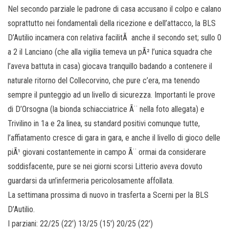
Nel secondo parziale le padrone di casa accusano il colpo e calano
soprattutto nei fondamentali della ricezione e dell’attacco, la BLS
D’Autilio incamera con relativa facilitÃ anche il secondo set; sullo 0
a 2 il Lanciano (che alla vigilia temeva un pÃ² l’unica squadra che
l’aveva battuta in casa) giocava tranquillo badando a contenere il
naturale ritorno del Collecorvino, che pure c’era, ma tenendo
sempre il punteggio ad un livello di sicurezza. Importanti le prove
di D’Orsogna (la bionda schiacciatrice Ã¨ nella foto allegata) e
Trivilino in 1a e 2a linea, su standard positivi comunque tutte,
l’affiatamento cresce di gara in gara, e anche il livello di gioco delle
piÃ¹ giovani costantemente in campo Ã¨ ormai da considerare
soddisfacente, pure se nei giorni scorsi Litterio aveva dovuto
guardarsi da un’infermeria pericolosamente affollata.
La settimana prossima di nuovo in trasferta a Scerni per la BLS
D’Autilio.
I parziani: 22/25 (22′) 13/25 (15′) 20/25 (22′)