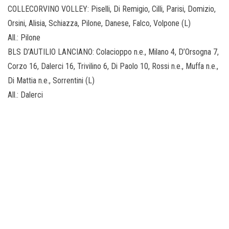
COLLECORVINO VOLLEY: Piselli, Di Remigio, Cilli, Parisi, Domizio,
Orsini, Alisia, Schiazza, Pilone, Danese, Falco, Volpone (L)
All.: Pilone
BLS D’AUTILIO LANCIANO: Colacioppo n.e., Milano 4, D’Orsogna 7,
Corzo 16, Dalerci 16, Trivilino 6, Di Paolo 10, Rossi n.e., Muffa n.e.,
Di Mattia n.e., Sorrentini (L)
All.: Dalerci