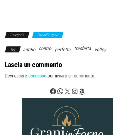
Categoria
Bar dello sport
contro
trasferta
autilio
perfetta
volley
Tag
Lascia un commento
Devi essere
connesso
per inviare un commento.
Facebook
WhatsApp
X
Instagram
Amazon