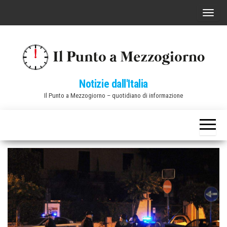
Vai
C
al
o
contenuto
m
m
u
Notizie dall'Italia
t
Il Punto a Mezzogiorno – quotidiano di informazione
a
n
a
v
i
g
a
z
i