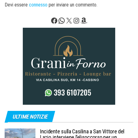
Devi essere
connesso
per inviare un commento.
Facebook
WhatsApp
X
Instagram
Amazon
ULTIME NOTIZIE
Incidente sulla Casilina a San Vittore del
Lazio, interviene l’elisoccorso per un