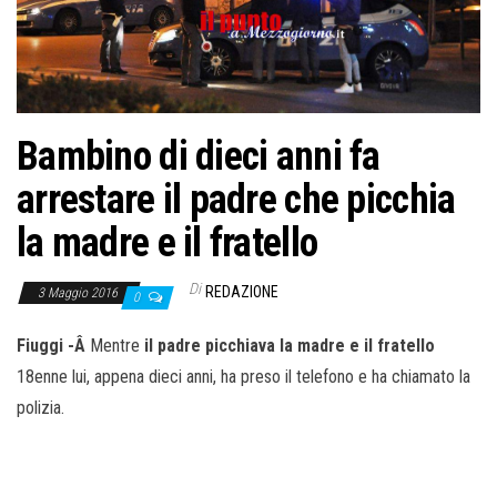
o
n
e
Bambino di dieci anni fa
arrestare il padre che picchia
la madre e il fratello
Di
REDAZIONE
3 Maggio 2016
0
Fiuggi -Â
Mentre
il padre picchiava la madre e il fratello
18enne lui, appena dieci anni, ha preso il telefono e ha chiamato la
polizia.