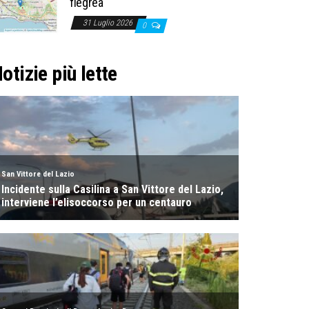
flegrea
31 Luglio 2026
0
otizie più lette