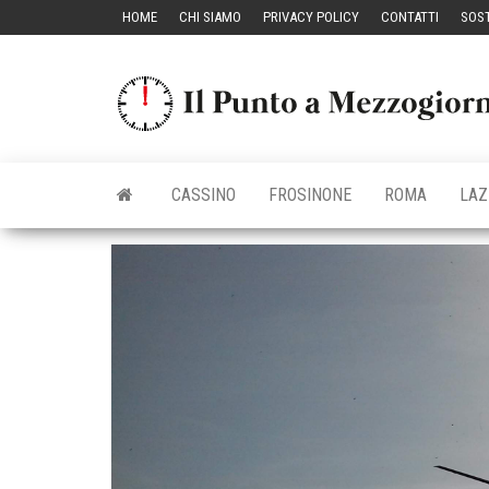
Vai
HOME
CHI SIAMO
PRIVACY POLICY
CONTATTI
SOST
al
contenuto
CASSINO
FROSINONE
ROMA
LAZ