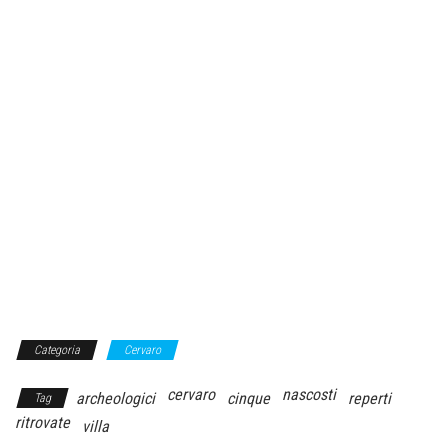
Categoria
Cervaro
cervaro
nascosti
archeologici
cinque
reperti
Tag
ritrovate
villa