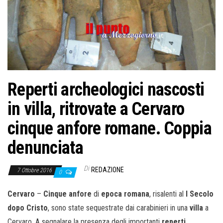
Reperti archeologici nascosti
in villa, ritrovate a Cervaro
cinque anfore romane. Coppia
denunciata
Di
REDAZIONE
7 Ottobre 2016
0
Cervaro
–
Cinque anfore
di
epoca romana
, risalenti al
I Secolo
dopo Cristo
, sono state sequestrate dai carabinieri in una
villa
a
Cervaro. A segnalare la presenza degli importanti
reperti