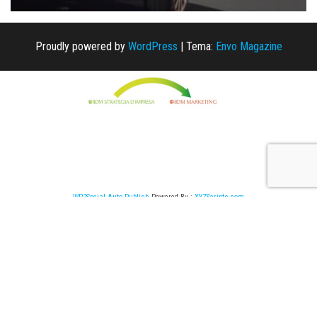
Proudly powered by
WordPress
|
Tema:
Envo Magazine
WP2Social Auto Publish
Powered By :
XYZScripts.com