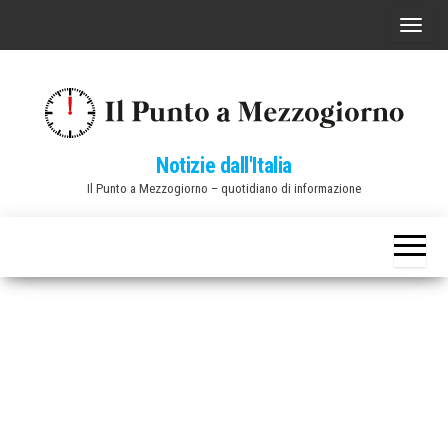
Vai
C
al
o
contenuto
m
m
u
Notizie dall'Italia
t
Il Punto a Mezzogiorno – quotidiano di informazione
a
n
a
v
i
g
a
z
i