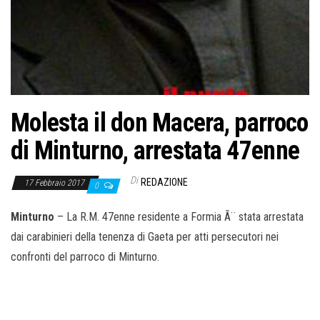
o
n
e
Molesta il don Macera, parroco
di Minturno, arrestata 47enne
Di
REDAZIONE
17 Febbraio 2017
0
Minturno
– La R.M. 47enne residente a Formia Ã¨ stata arrestata
dai carabinieri della tenenza di Gaeta per atti persecutori nei
confronti del parroco di Minturno.