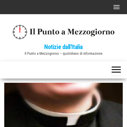
Vai
C
al
o
contenuto
m
m
u
Notizie dall'Italia
t
Il Punto a Mezzogiorno – quotidiano di informazione
a
n
a
v
i
g
a
z
i