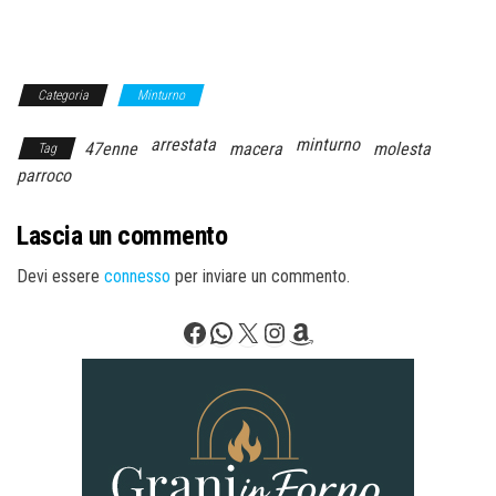
Categoria
Minturno
arrestata
minturno
47enne
macera
molesta
Tag
parroco
Lascia un commento
Devi essere
connesso
per inviare un commento.
Facebook
WhatsApp
X
Instagram
Amazon