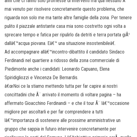
anni che ci fanno solo promesse di interventi ma qua nessuno Ã¨
mai venuto per risolvere concretamente questo problema, che
riguarda non solo me ma tante altre famiglie della zona. Per tenere
pulito il piazzale antistante casa mia sono costretto ogni volta a
sprecare tempo e fatica per ripulirlo da detriti e terra portata giÃ¹
dallâ€™acqua piovana. Eâ€™ una situazione insostenibileâ€.
Ad accompagnare allâ€™incontro-dibattito il candidato Sindaco
Ferdinandi nel quartiere a ridosso della zona commerciale di
Piedimonte anche i candidati: Leonardo Capuano, Elena
Spiridigliozzi e Vincenza De Bernardis.
â€œNoi ce la stiamo mettendo tutta per far capire ai nostri
concittadini che Ã¨ arrivato il momento di voltare pagina – ha
affermato Gioacchino Ferdinandi – e che il tour Ã¨ lâ€™occasione
migliore per ascoltarli e per far comprendere a tutti
lâ€™importanza di sostenere alle prossime amministrative un
gruppo che sappia in futuro intervenire concretamente per