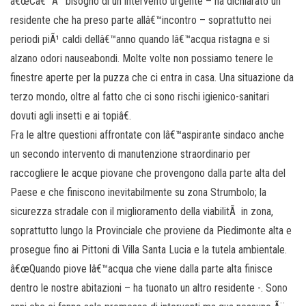
â€œCâ€™Ã¨ bisogno di un intervento urgente – ha dichiarato un
residente che ha preso parte allâ€™incontro – soprattutto nei
periodi piÃ¹ caldi dellâ€™anno quando lâ€™acqua ristagna e si
alzano odori nauseabondi. Molte volte non possiamo tenere le
finestre aperte per la puzza che ci entra in casa. Una situazione da
terzo mondo, oltre al fatto che ci sono rischi igienico-sanitari
dovuti agli insetti e ai topiâ€.
Fra le altre questioni affrontate con lâ€™aspirante sindaco anche
un secondo intervento di manutenzione straordinario per
raccogliere le acque piovane che provengono dalla parte alta del
Paese e che finiscono inevitabilmente su zona Strumbolo; la
sicurezza stradale con il miglioramento della viabilitÃ in zona,
soprattutto lungo la Provinciale che proviene da Piedimonte alta e
prosegue fino ai Pittoni di Villa Santa Lucia e la tutela ambientale.
â€œQuando piove lâ€™acqua che viene dalla parte alta finisce
dentro le nostre abitazioni – ha tuonato un altro residente -. Sono