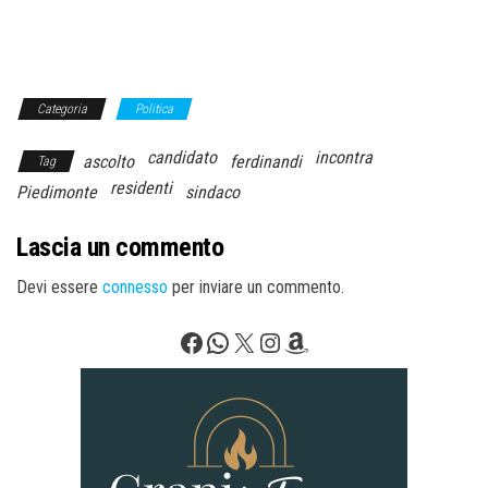
Categoria
Politica
candidato
incontra
ascolto
ferdinandi
Tag
residenti
Piedimonte
sindaco
Lascia un commento
Devi essere
connesso
per inviare un commento.
Facebook
WhatsApp
X
Instagram
Amazon