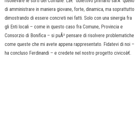
risollevare le sorti del Comune. Lâ€™obiettivo primario sarÃ quello
di amministrare in maniera giovane, forte, dinamica, ma soprattutto
dimostrando di essere concreti nei fatti. Solo con una sinergia fra
gli Enti locali – come in questo caso fra Comune, Provincia e
Consorzio di Bonifica – si puÃ² pensare di risolvere problematiche
come queste che mi avete appena rappresentato. Fidatevi di noi –
ha concluso Ferdinandi – e credete nel nostro progetto civicoâ€.