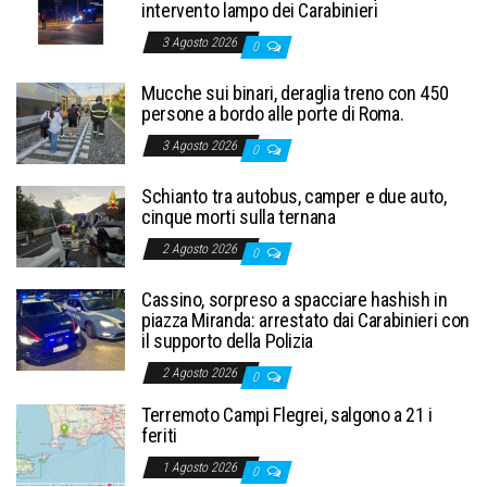
intervento lampo dei Carabinieri
3 Agosto 2026
0
Mucche sui binari, deraglia treno con 450
persone a bordo alle porte di Roma.
3 Agosto 2026
0
Schianto tra autobus, camper e due auto,
cinque morti sulla ternana
2 Agosto 2026
0
Cassino, sorpreso a spacciare hashish in
piazza Miranda: arrestato dai Carabinieri con
il supporto della Polizia
2 Agosto 2026
0
Terremoto Campi Flegrei, salgono a 21 i
feriti
1 Agosto 2026
0