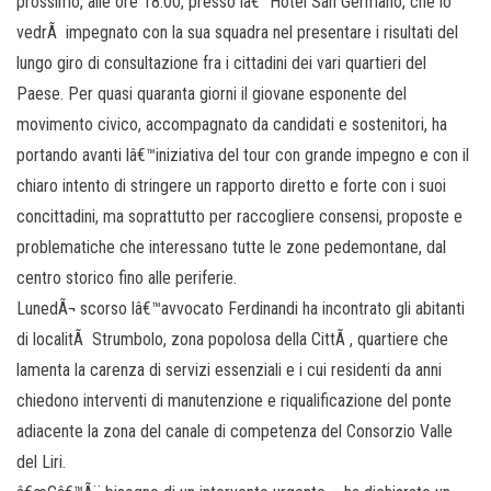
prossimo, alle ore 18.00, presso lâ€™Hotel San Germano, che lo
vedrÃ impegnato con la sua squadra nel presentare i risultati del
lungo giro di consultazione fra i cittadini dei vari quartieri del
Paese. Per quasi quaranta giorni il giovane esponente del
movimento civico, accompagnato da candidati e sostenitori, ha
portando avanti lâ€™iniziativa del tour con grande impegno e con il
chiaro intento di stringere un rapporto diretto e forte con i suoi
concittadini, ma soprattutto per raccogliere consensi, proposte e
problematiche che interessano tutte le zone pedemontane, dal
centro storico fino alle periferie.
LunedÃ¬ scorso lâ€™avvocato Ferdinandi ha incontrato gli abitanti
di localitÃ Strumbolo, zona popolosa della CittÃ , quartiere che
lamenta la carenza di servizi essenziali e i cui residenti da anni
chiedono interventi di manutenzione e riqualificazione del ponte
adiacente la zona del canale di competenza del Consorzio Valle
del Liri.