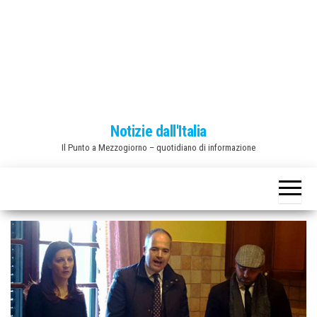
o
n
e
Notizie dall'Italia
Il Punto a Mezzogiorno – quotidiano di informazione