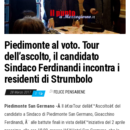
Piedimonte al voto. Tour
dell’ascolto, il candidato
Sindaco Ferdinandi incontra i
residenti di Strumbolo
Di
FELICE PENSABENE
28 Marzo 2017
0
Piedimonte San Germano -Â
Il â€œTour dellâ€™Ascoltoâ€ del
candidato a Sindaco di Piedimonte San Germano, Gioacchino
Ferdinandi, Ã¨ alle battute finali in vista dellâ€™iniziativa del 2 aprile