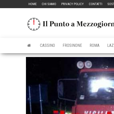
Vai
HOME
CHI SIAMO
PRIVACY POLICY
CONTATTI
SOST
al
contenuto
CASSINO
FROSINONE
ROMA
LAZ