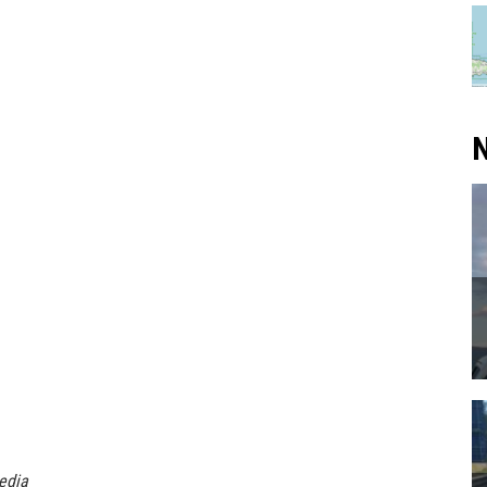
N
edia