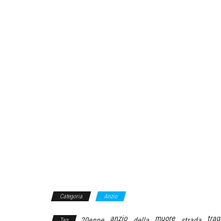
Categoria
Anzio
anzio
muore
trag
20enne
della
strada
Tag