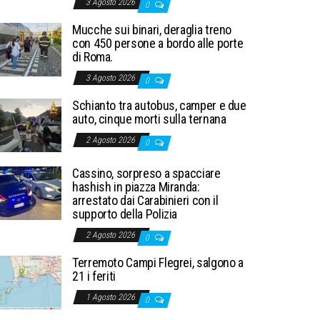
3 Agosto 2026
0
Mucche sui binari, deraglia treno
con 450 persone a bordo alle porte
di Roma.
3 Agosto 2026
0
Schianto tra autobus, camper e due
auto, cinque morti sulla ternana
2 Agosto 2026
0
Cassino, sorpreso a spacciare
hashish in piazza Miranda:
arrestato dai Carabinieri con il
supporto della Polizia
2 Agosto 2026
0
Terremoto Campi Flegrei, salgono a
21 i feriti
1 Agosto 2026
0