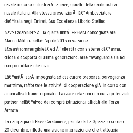
navale in corso e illustrerÃ la nave, gioiello della cantieristica
navale italiana. Alla stessa presenzierÃ lâ€™Ambasciatore
dâ€™Italia negli Emirati, Sua Eccellenza Liborio Stellino.
Nave Carabiniere Ã¨ la quarta unitÃ FREMM consegnata alla
Marina Militare nellâ€™aprile 2015 in versione
â€œantisommergibileâ€ ed Ã¨ allestita con sistema dâ€™arma,
difesa e scoperta di ultima generazione, allâ€™avanguardia sia nel
campo militare che civile.
Lâ€™unitÃ sarÃ impegnata ad assicurare presenza, sorveglianza
marittima, rafforzare le attivitÃ di cooperazione giÃ in corso con
alcuni alleati trans-regionali ed avviare relazioni con nuovi potenziali
partner, nellâ€™alveo dei compiti istituzionali affidati alla Forza
Armata.
La campagna di Nave Carabiniere, partita da La Spezia lo scorso
20 dicembre, riflette una visione internazionale che tratteggia