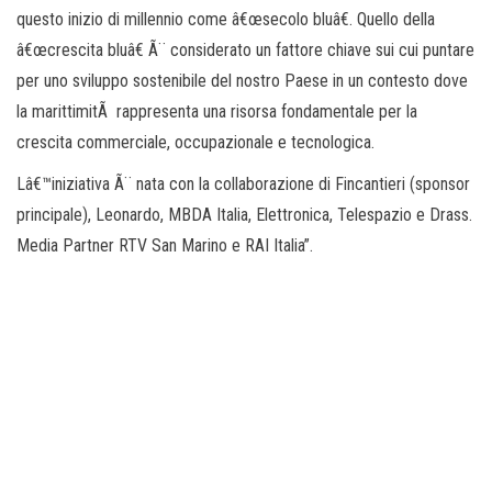
questo inizio di millennio come â€œsecolo bluâ€. Quello della
â€œcrescita bluâ€ Ã¨ considerato un fattore chiave sui cui puntare
per uno sviluppo sostenibile del nostro Paese in un contesto dove
la marittimitÃ rappresenta una risorsa fondamentale per la
crescita commerciale, occupazionale e tecnologica.
Lâ€™iniziativa Ã¨ nata con la collaborazione di Fincantieri (sponsor
principale), Leonardo, MBDA Italia, Elettronica, Telespazio e Drass.
Media Partner RTV San Marino e RAI Italia”.