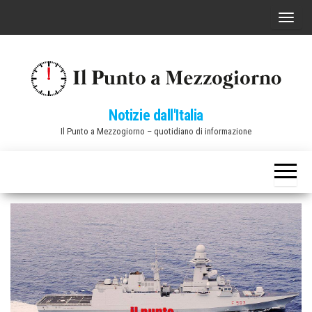
Vai
C
al
o
contenuto
m
m
u
Notizie dall'Italia
t
Il Punto a Mezzogiorno – quotidiano di informazione
a
n
a
v
i
g
a
z
i