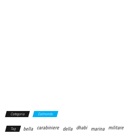
Categoria
Dalmondo
carabiniere
dhabi
militare
bella
della
marina
Tag