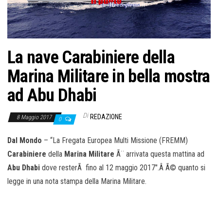
o
n
e
La nave Carabiniere della
Marina Militare in bella mostra
ad Abu Dhabi
Di
REDAZIONE
8 Maggio 2017
0
Dal Mondo
– “La Fregata Europea Multi Missione (FREMM)
Carabiniere
della
Marina Militare
Ã¨ arrivata questa mattina ad
Abu Dhabi
dove resterÃ fino al 12 maggio 2017″.Â Ã© quanto si
legge in una nota stampa della Marina Militare.