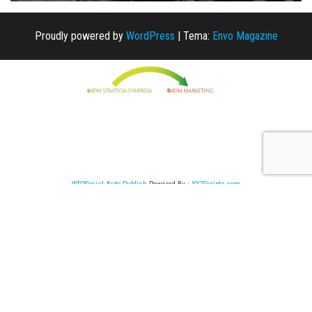
Proudly powered by
WordPress
|
Tema:
Envo Magazine
WP2Social Auto Publish
Powered By :
XYZScripts.com