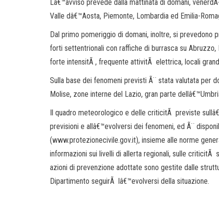
Lâ€™avviso prevede dalla mattinata di domani, venerdÃ¬ 6
Valle dâ€™Aosta, Piemonte, Lombardia ed Emilia-Roma
Dal primo pomeriggio di domani, inoltre, si prevedono p
forti settentrionali con raffiche di burrasca su Abruzzo
forte intensitÃ , frequente attivitÃ elettrica, locali grand
Sulla base dei fenomeni previsti Ã¨ stata valutata per d
Molise, zone interne del Lazio, gran parte dellâ€™Umbria, 
Il quadro meteorologico e delle criticitÃ previste sullâ
previsioni e allâ€™evolversi dei fenomeni, ed Ã¨ disponib
(www.protezionecivile.gov.it), insieme alle norme gene
informazioni sui livelli di allerta regionali, sulle criticit
azioni di prevenzione adottate sono gestite dalle strutture
Dipartimento seguirÃ lâ€™evolversi della situazione.