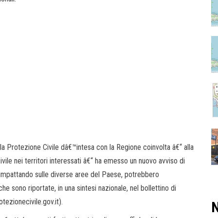
ella Protezione Civile dâ€™intesa con la Regione coinvolta â€“ alla
vile nei territori interessati â€“ ha emesso un nuovo avviso di
impattando sulle diverse aree del Paese, potrebbero
e sono riportate, in una sintesi nazionale, nel bollettino di
tezionecivile.gov.it).
N