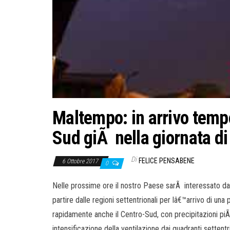
Maltempo: in arrivo tempor
Sud giÃ nella giornata di
Di
FELICE PENSABENE
6 Ottobre 2017
0
Nelle prossime ore il nostro Paese sarÃ interessato d
partire dalle regioni settentrionali per lâ€™arrivo di un
rapidamente anche il Centro-Sud, con precipitazioni piÃ¹
intensificazione della ventilazione dai quadranti settentri