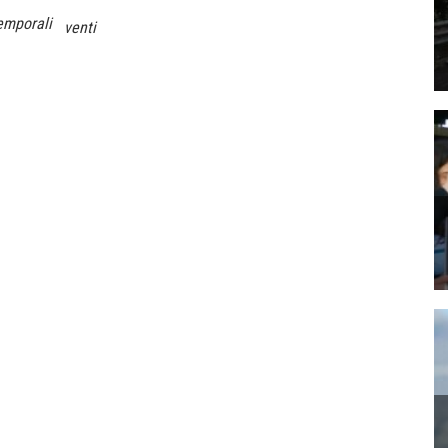
emporali
venti