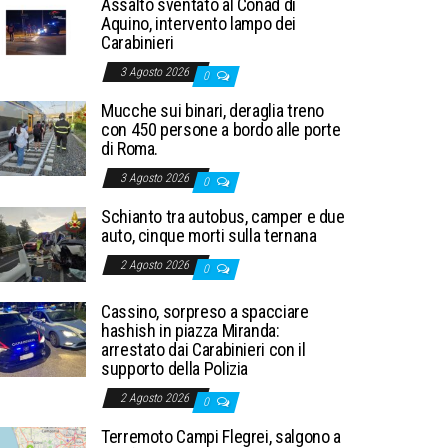
Assalto sventato al Conad di
Aquino, intervento lampo dei
Carabinieri
3 Agosto 2026
0
Mucche sui binari, deraglia treno
con 450 persone a bordo alle porte
di Roma.
3 Agosto 2026
0
Schianto tra autobus, camper e due
auto, cinque morti sulla ternana
2 Agosto 2026
0
Cassino, sorpreso a spacciare
hashish in piazza Miranda:
arrestato dai Carabinieri con il
supporto della Polizia
2 Agosto 2026
0
Terremoto Campi Flegrei, salgono a