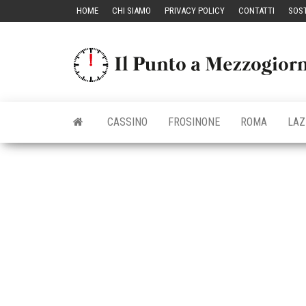
Vai
HOME
CHI SIAMO
PRIVACY POLICY
CONTATTI
SOST
al
contenuto
CASSINO
FROSINONE
ROMA
LAZ