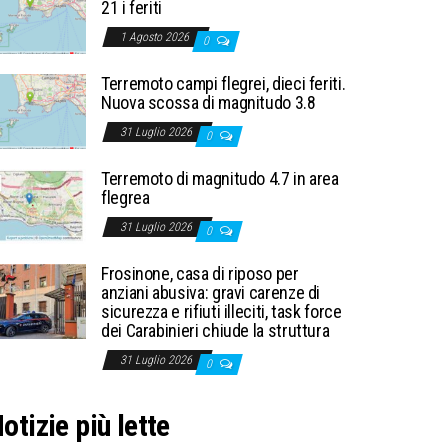
21 i feriti
1 Agosto 2026
0
Terremoto campi flegrei, dieci feriti.
Nuova scossa di magnitudo 3.8
31 Luglio 2026
0
Terremoto di magnitudo 4.7 in area
flegrea
31 Luglio 2026
0
Frosinone, casa di riposo per
anziani abusiva: gravi carenze di
sicurezza e rifiuti illeciti, task force
dei Carabinieri chiude la struttura
31 Luglio 2026
0
otizie più lette