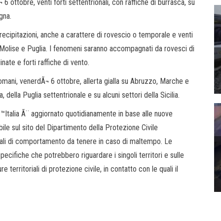
 ottobre, venti forti settentrionali, con raffiche di burrasca, su
gna.
recipitazioni, anche a carattere di rovescio o temporale e venti
, Molise e Puglia. I fenomeni saranno accompagnati da rovesci di
inate e forti raffiche di vento.
omani, venerdÃ¬ 6 ottobre, allerta gialla su Abruzzo, Marche e
della Puglia settentrionale e su alcuni settori della Sicilia.
€™Italia Ã¨ aggiornato quotidianamente in base alle nuove
ile sul sito del Dipartimento della Protezione Civile
rali di comportamento da tenere in caso di maltempo. Le
Ã specifiche che potrebbero riguardare i singoli territori e sulle
 territoriali di protezione civile, in contatto con le quali il