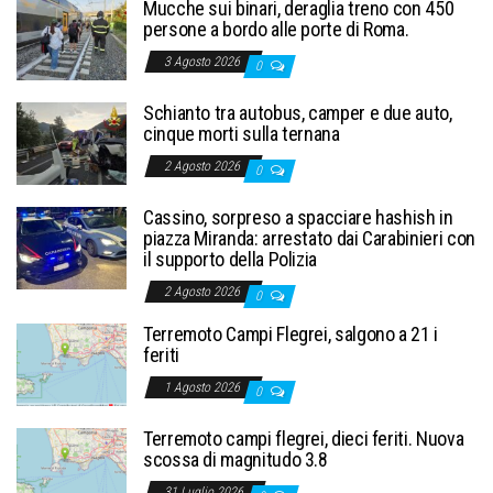
Mucche sui binari, deraglia treno con 450
persone a bordo alle porte di Roma.
3 Agosto 2026
0
Schianto tra autobus, camper e due auto,
cinque morti sulla ternana
2 Agosto 2026
0
Cassino, sorpreso a spacciare hashish in
piazza Miranda: arrestato dai Carabinieri con
il supporto della Polizia
2 Agosto 2026
0
Terremoto Campi Flegrei, salgono a 21 i
feriti
1 Agosto 2026
0
Terremoto campi flegrei, dieci feriti. Nuova
scossa di magnitudo 3.8
31 Luglio 2026