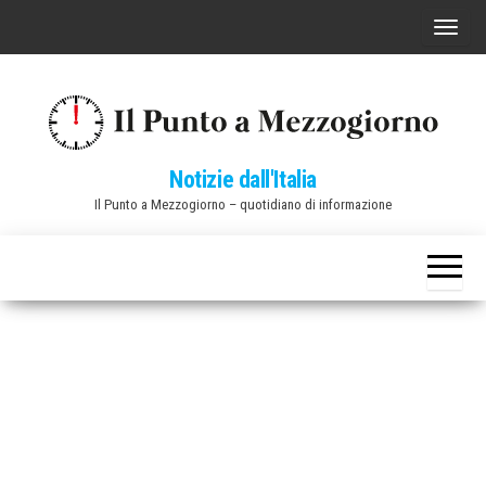
Vai
C
al
o
contenuto
m
m
u
Notizie dall'Italia
t
Il Punto a Mezzogiorno – quotidiano di informazione
a
n
a
v
i
g
a
z
i