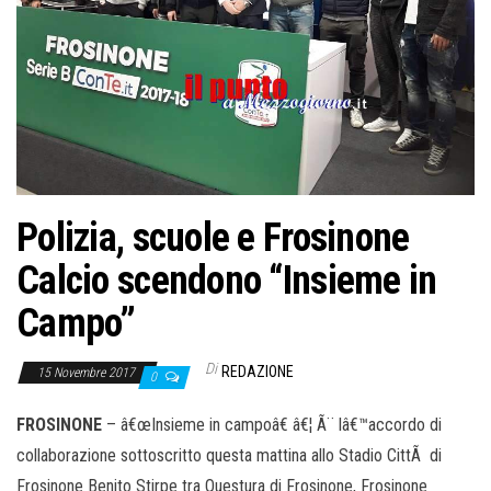
Polizia, scuole e Frosinone
Calcio scendono “Insieme in
Campo”
Di
REDAZIONE
15 Novembre 2017
0
FROSINONE
– â€œInsieme in campoâ€ â€¦ Ã¨ lâ€™accordo di
collaborazione sottoscritto questa mattina allo Stadio CittÃ di
Frosinone Benito Stirpe tra Questura di Frosinone, Frosinone