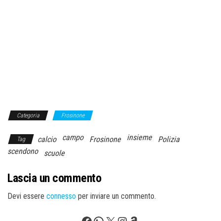
Categoria
Frosinone
campo
insieme
calcio
Frosinone
Polizia
Tag
scendono
scuole
Lascia un commento
Devi essere
connesso
per inviare un commento.
Facebook
WhatsApp
X
Instagram
Amazon