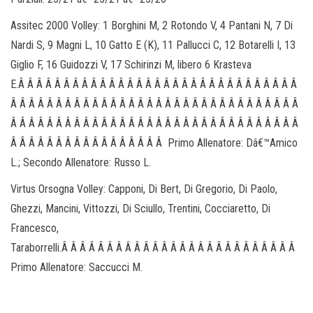
Assitec 2000 Volley: 1 Borghini M, 2 Rotondo V, 4 Pantani N, 7 Di
Nardi S, 9 Magni L, 10 Gatto E (K), 11 Pallucci C, 12 Botarelli I, 13
Giglio F, 16 Guidozzi V, 17 Schirinzi M, libero 6 Krasteva
E.Â Â Â Â Â Â Â Â Â Â Â Â Â Â Â Â Â Â Â Â Â Â Â Â Â Â Â Â Â Â Â
Â Â Â Â Â Â Â Â Â Â Â Â Â Â Â Â Â Â Â Â Â Â Â Â Â Â Â Â Â Â Â Â
Â Â Â Â Â Â Â Â Â Â Â Â Â Â Â Â Â Â Â Â Â Â Â Â Â Â Â Â Â Â Â Â
Â Â Â Â Â Â Â Â Â Â Â Â Â Â Â Â Â Primo Allenatore: Dâ€™Amico
L.; Secondo Allenatore: Russo L.
Virtus Orsogna Volley: Capponi, Di Bert, Di Gregorio, Di Paolo,
Ghezzi, Mancini, Vittozzi, Di Sciullo, Trentini, Cocciaretto, Di
Francesco,
Taraborrelli.Â Â Â Â Â Â Â Â Â Â Â Â Â Â Â Â Â Â Â Â Â Â Â Â Â Â
Primo Allenatore: Saccucci M.