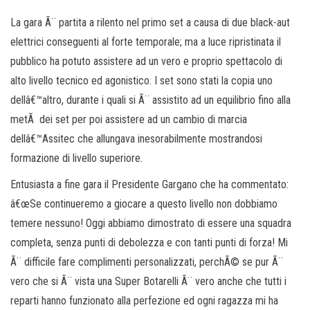
La gara Ã¨ partita a rilento nel primo set a causa di due black-aut
elettrici conseguenti al forte temporale; ma a luce ripristinata il
pubblico ha potuto assistere ad un vero e proprio spettacolo di
alto livello tecnico ed agonistico. I set sono stati la copia uno
dellâ€™altro, durante i quali si Ã¨ assistito ad un equilibrio fino alla
metÃ dei set per poi assistere ad un cambio di marcia
dellâ€™Assitec che allungava inesorabilmente mostrandosi
formazione di livello superiore.
Entusiasta a fine gara il Presidente Gargano che ha commentato:
â€œSe continueremo a giocare a questo livello non dobbiamo
temere nessuno! Oggi abbiamo dimostrato di essere una squadra
completa, senza punti di debolezza e con tanti punti di forza! Mi
Ã¨ difficile fare complimenti personalizzati, perchÃ© se pur Ã¨
vero che si Ã¨ vista una Super Botarelli Ã¨ vero anche che tutti i
reparti hanno funzionato alla perfezione ed ogni ragazza mi ha