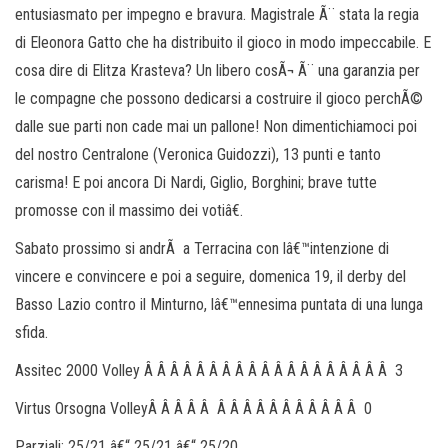
entusiasmato per impegno e bravura. Magistrale Ã¨ stata la regia
di Eleonora Gatto che ha distribuito il gioco in modo impeccabile. E
cosa dire di Elitza Krasteva? Un libero cosÃ¬ Ã¨ una garanzia per
le compagne che possono dedicarsi a costruire il gioco perchÃ©
dalle sue parti non cade mai un pallone! Non dimentichiamoci poi
del nostro Centralone (Veronica Guidozzi), 13 punti e tanto
carisma! E poi ancora Di Nardi, Giglio, Borghini; brave tutte
promosse con il massimo dei votiâ€.
Sabato prossimo si andrÃ a Terracina con lâ€™intenzione di
vincere e convincere e poi a seguire, domenica 19, il derby del
Basso Lazio contro il Minturno, lâ€™ennesima puntata di una lunga
sfida.
Assitec 2000 Volley Â Â Â Â Â Â Â Â Â Â Â Â Â Â Â Â Â Â Â 3
Virtus Orsogna VolleyÂ Â Â Â Â Â Â Â Â Â Â Â Â Â Â Â 0
Parziali: 25/21 â€“ 25/21 â€“ 25/20