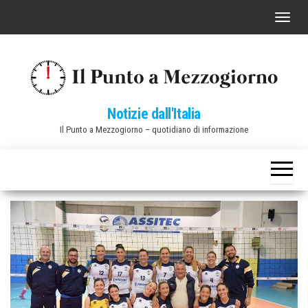
Vai
C
al
o
contenuto
m
m
u
Notizie dall'Italia
t
Il Punto a Mezzogiorno – quotidiano di informazione
a
n
a
v
i
g
a
z
i