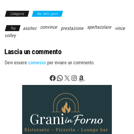
Categoria
Bar dello sport
convince
spettacolare
assitec
prestazione
vince
Tag
volley
Lascia un commento
Devi essere
connesso
per inviare un commento.
Facebook
WhatsApp
X
Instagram
Amazon