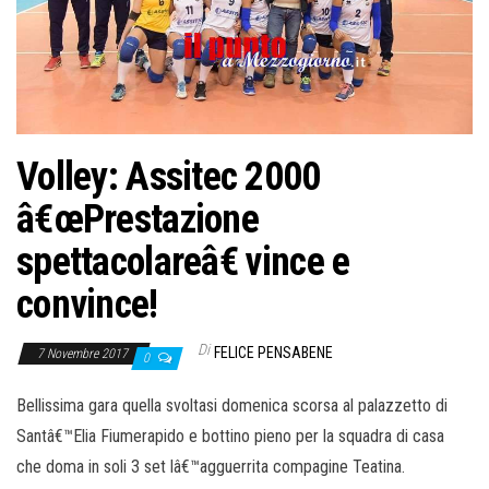
o
n
e
Volley: Assitec 2000
â€œPrestazione
spettacolareâ€ vince e
convince!
Di
FELICE PENSABENE
7 Novembre 2017
0
Bellissima gara quella svoltasi domenica scorsa al palazzetto di
Santâ€™Elia Fiumerapido e bottino pieno per la squadra di casa
che doma in soli 3 set lâ€™agguerrita compagine Teatina.