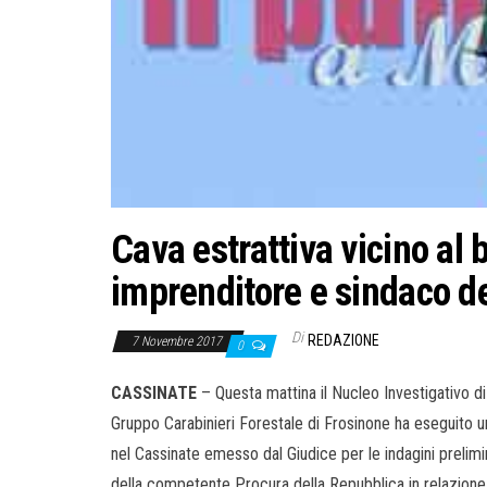
Cava estrattiva vicino al
imprenditore e sindaco d
Di
REDAZIONE
7 Novembre 2017
0
CASSINATE
– Questa mattina il Nucleo Investigativo di
Gruppo Carabinieri Forestale di Frosinone ha eseguito un
nel Cassinate emesso dal Giudice per le indagini prelimin
della competente Procura della Repubblica in relazione a