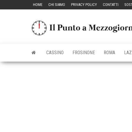
Vai
HOME
CHI SIAMO
PRIVACY POLICY
CONTATTI
SOST
al
contenuto
CASSINO
FROSINONE
ROMA
LAZ