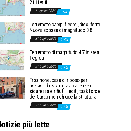
21 i feriti
1 Agosto 2026
0
Terremoto campi flegrei, dieci feriti.
Nuova scossa di magnitudo 3.8
31 Luglio 2026
0
Terremoto di magnitudo 4.7 in area
flegrea
31 Luglio 2026
0
Frosinone, casa di riposo per
anziani abusiva: gravi carenze di
sicurezza e rifiuti illeciti, task force
dei Carabinieri chiude la struttura
31 Luglio 2026
0
otizie più lette