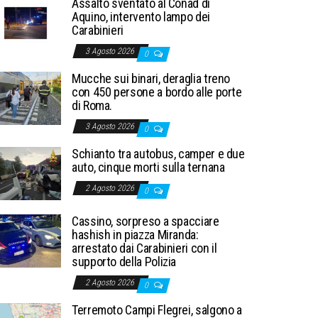
Assalto sventato al Conad di
Aquino, intervento lampo dei
Carabinieri
3 Agosto 2026
0
Mucche sui binari, deraglia treno
con 450 persone a bordo alle porte
di Roma.
3 Agosto 2026
0
Schianto tra autobus, camper e due
auto, cinque morti sulla ternana
2 Agosto 2026
0
Cassino, sorpreso a spacciare
hashish in piazza Miranda:
arrestato dai Carabinieri con il
supporto della Polizia
2 Agosto 2026
0
Terremoto Campi Flegrei, salgono a