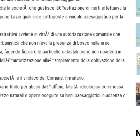
o che la societÃ che gestisce lâ€™estrazione di inerti effettuava la
egione Lazio quali aree sottoposte a vincolo paesaggistico per la
strattiva avviene in virtÃ¹ di una autorizzazione comunale che
rbanistica che non rileva la presenza di bosco nelle aree
a, facendo figurare le particelle catastali come non ricadenti in
 dellâ€™autorizzazione allâ€™ampliamento della coltivazione della
a societÃ e il sindaco del Comune, firmatario
vario titolo per abuso dâ€™ufficio, falsitÃ ideologica commessa
llezze naturali e opere eseguite su beni paesaggistici in assenza o
N