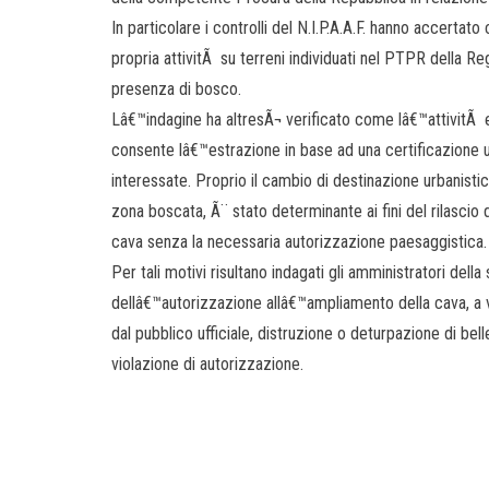
In particolare i controlli del N.I.P.A.A.F. hanno accertat
propria attivitÃ su terreni individuati nel PTPR della R
presenza di bosco.
Lâ€™indagine ha altresÃ¬ verificato come lâ€™attivitÃ e
consente lâ€™estrazione in base ad una certificazione u
interessate. Proprio il cambio di destinazione urbanistic
zona boscata, Ã¨ stato determinante ai fini del rilascio
cava senza la necessaria autorizzazione paesaggistica.
Per tali motivi risultano indagati gli amministratori dell
dellâ€™autorizzazione allâ€™ampliamento della cava, a 
dal pubblico ufficiale, distruzione o deturpazione di be
violazione di autorizzazione.