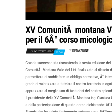
XV ComunitÃ montana Val
per il 6Â° corso micologi
Di
REDAZIONE
24 Novembre 2017
0
Grande successo sta riscuotendo la sesta edizione del
ComunitÃ Montana Valle del Liri, finalizzato al rilascio de
permettere di soddisfare un obbligo normativo, Ã¨ intenz
grado di valorizzare e tutelare il nostro territorio in 
apprezzare al meglio uno di tanti doni del nostro splend
Il presidente della XV ComunitÃ Montana ing. Gianluca 
e della partecipazione di questo corso dichiarando: â€U
Bianchi che ha voluto fortemente,insieme a me, lâ€™org