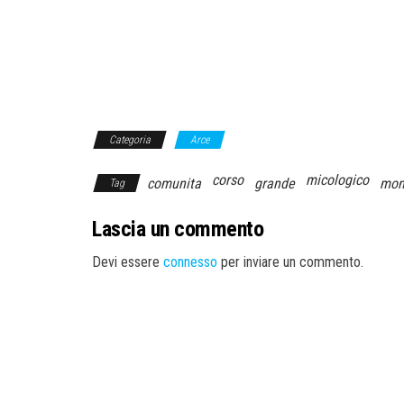
Categoria
Arce
corso
micologico
comunita
grande
mon
Tag
Lascia un commento
Devi essere
connesso
per inviare un commento.