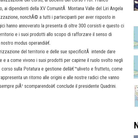
, ai dipendenti della XV ComunitÃ Montana Valle del Liri Angela
izzazione, nonchÃ© a tutti i partecipanti per aver risposto in
i hanno annoverato la presenta di oltre 300 corsisti e questo ci
ritorio e i suoi prodotti allo scopo di rafforzare il senso di
l nostro modus operandiâ€.
zzazione del territorio e delle sue specificitÃ intende dare
e a come vivono i suoi prodotti per capirne il ruolo svolto negli
corso sulla Potatura e gestione dellâ€™uliveto e frutteto, come
appresenta un ritorno alle origini e alle nostre radici che vanno
a sempre piÃ¹ scomparendoâ€ conclude il presidente Quadrini.
N