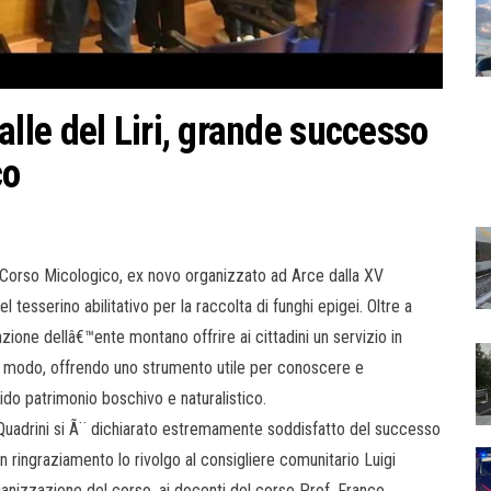
le del Liri, grande successo
co
 Corso Micologico, ex novo organizzato ad Arce dalla XV
l tesserino abilitativo per la raccolta di funghi epigei. Oltre a
ione dellâ€™ente montano offrire ai cittadini un servizio in
ogni modo, offrendo uno strumento utile per conoscere e
ido patrimonio boschivo e naturalistico.
Quadrini si Ã¨ dichiarato estremamente soddisfatto del successo
n ringraziamento lo rivolgo al consigliere comunitario Luigi
anizzazione del corso, ai docenti del corso Prof. Franco