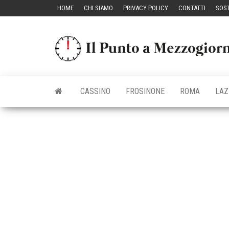
Vai
HOME
CHI SIAMO
PRIVACY POLICY
CONTATTI
SOST
al
contenuto
CASSINO
FROSINONE
ROMA
LAZ