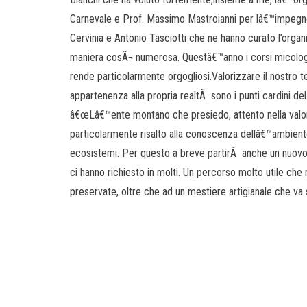
Carnevale e Prof. Massimo Mastroianni per lâ€™impegno
Cervinia e Antonio Tasciotti che ne hanno curato l’organ
maniera cosÃ¬ numerosa. Questâ€™anno i corsi micologic
rende particolarmente orgogliosi.Valorizzare il nostro ter
appartenenza alla propria realtÃ sono i punti cardini de
â€œLâ€™ente montano che presiedo, attento nella valori
particolarmente risalto alla conoscenza dellâ€™ambiente 
ecosistemi. Per questo a breve partirÃ anche un nuovo 
ci hanno richiesto in molti. Un percorso molto utile che r
preservate, oltre che ad un mestiere artigianale che v