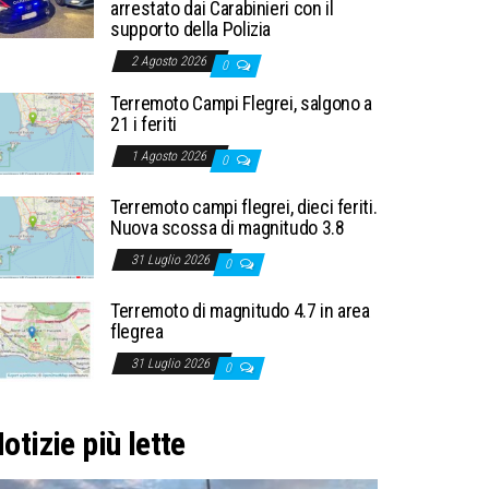
arrestato dai Carabinieri con il
supporto della Polizia
2 Agosto 2026
0
Terremoto Campi Flegrei, salgono a
21 i feriti
1 Agosto 2026
0
Terremoto campi flegrei, dieci feriti.
Nuova scossa di magnitudo 3.8
31 Luglio 2026
0
Terremoto di magnitudo 4.7 in area
flegrea
31 Luglio 2026
0
otizie più lette