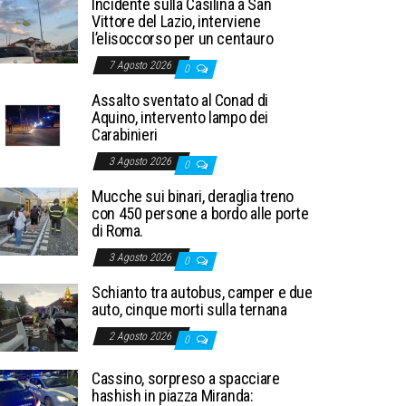
Incidente sulla Casilina a San
Vittore del Lazio, interviene
l’elisoccorso per un centauro
7 Agosto 2026
0
Assalto sventato al Conad di
Aquino, intervento lampo dei
Carabinieri
3 Agosto 2026
0
Mucche sui binari, deraglia treno
con 450 persone a bordo alle porte
di Roma.
3 Agosto 2026
0
Schianto tra autobus, camper e due
auto, cinque morti sulla ternana
2 Agosto 2026
0
Cassino, sorpreso a spacciare
hashish in piazza Miranda: