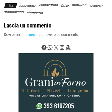
clandestina
minturno
banconote
false
scoperta
Tag
stampavano
stamperia
Lascia un commento
Devi essere
connesso
per inviare un commento.
Facebook
WhatsApp
X
Instagram
Amazon