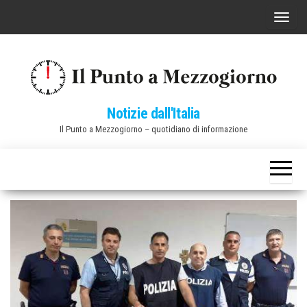
Vai
C
al
o
contenuto
m
m
u
Notizie dall'Italia
t
Il Punto a Mezzogiorno – quotidiano di informazione
a
n
a
v
i
g
a
z
i