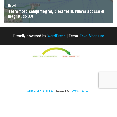
Proudly powered by
WordPress
|
Tema:
Envo Magazine
WP2Social Auto Publish
Powered By :
XYZScripts.com