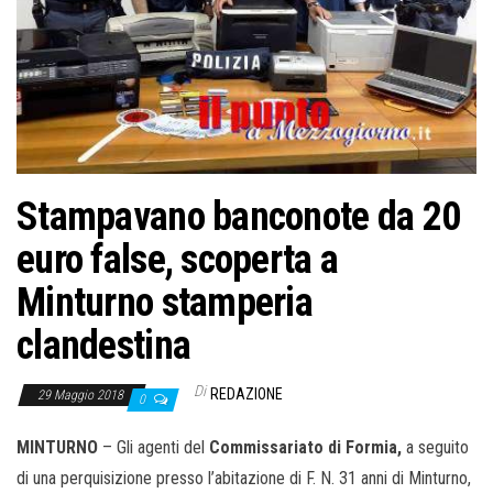
o
n
e
Stampavano banconote da 20
euro false, scoperta a
Minturno stamperia
clandestina
Di
REDAZIONE
29 Maggio 2018
0
MINTURNO
– Gli agenti del
Commissariato di Formia,
a seguito
di una perquisizione presso l’abitazione di F. N. 31 anni di Minturno,