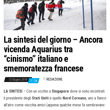
o
n
e
La sintesi del giorno – Ancora
vicenda Aquarius tra
“cinismo” italiano e
smemoratezza francese
Di
REDAZIONE
12 Giugno 2018
0
LA SINTESI
– Con un occhio a
Singapore
dove si sono incontrati
il presidente degli
Stati Uniti
e quello
Nord Coreano
, uno a fianco
all’atro come vecchia amici (appena qualche mese fa sembravano