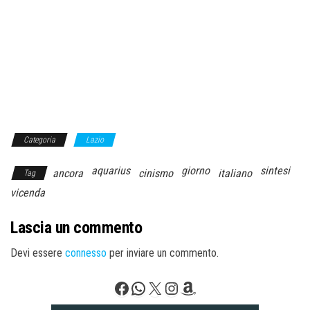
Categoria
Lazio
aquarius
giorno
sintesi
ancora
cinismo
italiano
Tag
vicenda
Lascia un commento
Devi essere
connesso
per inviare un commento.
Facebook
WhatsApp
X
Instagram
Amazon