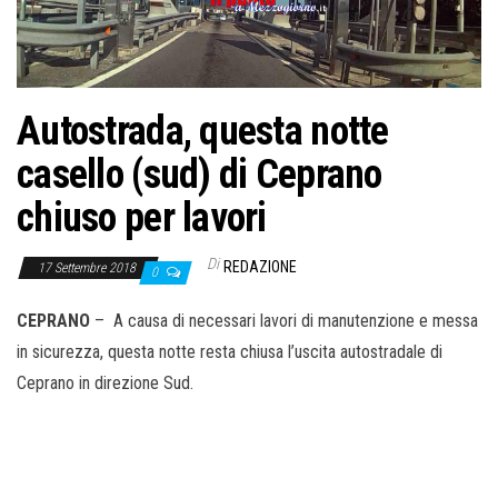
o
n
e
Autostrada, questa notte
casello (sud) di Ceprano
chiuso per lavori
Di
REDAZIONE
17 Settembre 2018
0
CEPRANO
– A causa di necessari lavori di manutenzione e messa
in sicurezza, questa notte resta chiusa l’uscita autostradale di
Ceprano in direzione Sud.