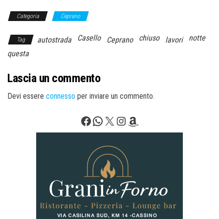
Categoria
Ceprano
Casello
chiuso
notte
autostrada
Ceprano
lavori
Tag
questa
Lascia un commento
Devi essere
connesso
per inviare un commento.
Facebook
WhatsApp
X
Instagram
Amazon