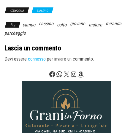
Categoria
Cassino
cassino
giovane
miranda
campo
colto
malore
Tag
parcheggio
Lascia un commento
Devi essere
connesso
per inviare un commento.
Facebook
WhatsApp
X
Instagram
Amazon