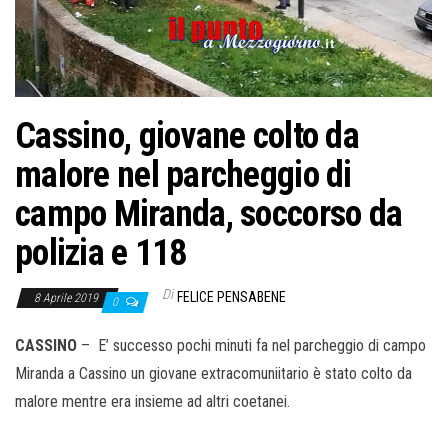
o
n
e
Cassino, giovane colto da
malore nel parcheggio di
campo Miranda, soccorso da
polizia e 118
Di
FELICE PENSABENE
8 Aprile 2019
0
CASSINO
– E’ successo pochi minuti fa nel parcheggio di campo
Miranda a Cassino un giovane extracomuniitario è stato colto da
malore mentre era insieme ad altri coetanei.