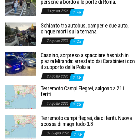
persone a bordo alle porte di Roma.
3 Agosto 2026
0
Schianto tra autobus, camper e due auto,
cinque morti sulla ternana
2 Agosto 2026
0
Cassino, sorpreso a spacciare hashish in
piazza Miranda: arrestato dai Carabinieri con
il supporto della Polizia
2 Agosto 2026
0
Terremoto Campi Flegrei, salgono a 21 i
feriti
1 Agosto 2026
0
Terremoto campi flegrei, dieci feriti. Nuova
scossa di magnitudo 3.8
31 Luglio 2026
0