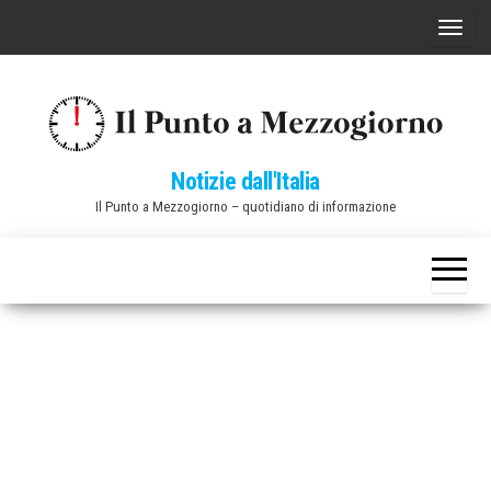
Vai
C
al
o
contenuto
m
m
u
Notizie dall'Italia
t
Il Punto a Mezzogiorno – quotidiano di informazione
a
n
a
v
i
g
a
z
i