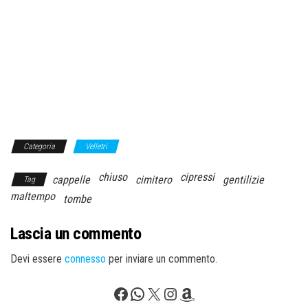
Categoria
Velletri
chiuso
cipressi
cappelle
cimitero
gentilizie
Tag
maltempo
tombe
Lascia un commento
Devi essere
connesso
per inviare un commento.
Facebook
WhatsApp
X
Instagram
Amazon