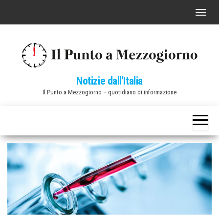
Vai
C
al
o
contenuto
m
m
u
Notizie dall'Italia
t
Il Punto a Mezzogiorno – quotidiano di informazione
a
n
a
v
i
g
a
z
i