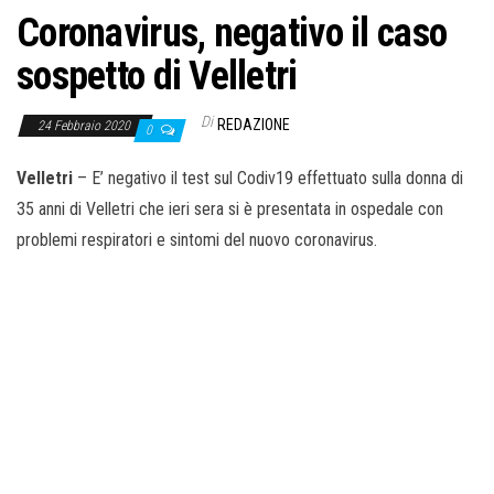
o
Coronavirus, negativo il caso
n
sospetto di Velletri
e
Di
REDAZIONE
24 Febbraio 2020
0
Velletri
– E’ negativo il test sul Codiv19 effettuato sulla donna di
35 anni di Velletri che ieri sera si è presentata in ospedale con
problemi respiratori e sintomi del nuovo coronavirus.