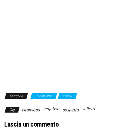
Categoria
Coronavirus
Velletri
negativo
velletri
cironvirus
sospetto
Tag
Lascia un commento