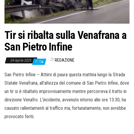
o
n
e
Tir si ribalta sulla Venafrana a
San Pietro Infine
Di
REDAZIONE
24 Aprile 2025
0
San Pietro Infine – Attimi di paura questa mattina lungo la Strada
Statale Venafrana, all’altezza del comune di San Pietro Infine, dove
un tir si è ribaltato improvvisamente mentre percorreva il tratto in
direzione Venafro. L’incidente, avvenuto intorno alle ore 13.30, ha
causato rallentamenti al traffico ma, fortunatamente, non avrebbe
provocato feriti.