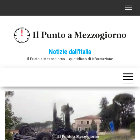
Vai
C
al
o
contenuto
m
m
u
Notizie dall'Italia
t
Il Punto a Mezzogiorno – quotidiano di informazione
a
n
a
v
i
g
a
z
i