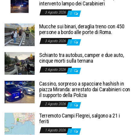
intervento lampo dei Carabinieri
3 Agosto 2026
0
Mucche sui binari, deraglia treno con 450
persone a bordo alle porte di Roma.
3 Agosto 2026
0
Schianto tra autobus, camper e due auto,
cinque morti sulla ternana
2 Agosto 2026
0
Cassino, sorpreso a spacciare hashish in
piazza Miranda: arrestato dai Carabinieri con
il supporto della Polizia
2 Agosto 2026
0
Terremoto Campi Flegrei, salgono a 21 i
feriti
1 Agosto 2026
0