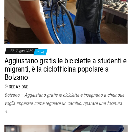
o
n
e
27 Giugno 2025
0
Aggiustano gratis le biciclette a studenti e
migranti, è la ciclofficina popolare a
Bolzano
Di
REDAZIONE
Bolzano – Aggiustano gratis le biciclette e insegnano a chiunque
voglia imparare come regolare un cambio, riparare una foratura
o…