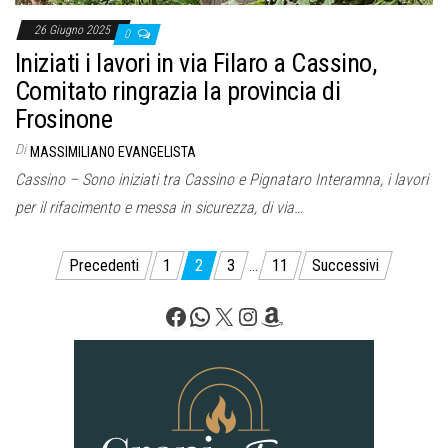
26 Giugno 2025
0
Iniziati i lavori in via Filaro a Cassino,
Comitato ringrazia la provincia di
Frosinone
Di
MASSIMILIANO EVANGELISTA
Cassino – Sono iniziati tra Cassino e Pignataro Interamna, i lavori
per il rifacimento e messa in sicurezza, di via…
Paginazione
Precedenti
1
2
3
…
11
Successivi
degli
Facebook
WhatsApp
X
Instagram
Amazon
articoli