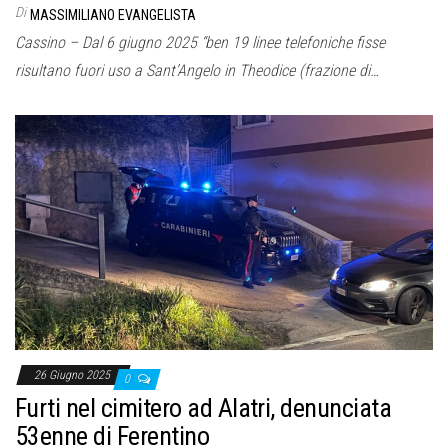
Di
MASSIMILIANO EVANGELISTA
Cassino – Dal 6 giugno 2025 “ben 19 linee telefoniche fisse
risultano fuori uso a Sant’Angelo in Theodice (frazione di…
26 Giugno 2025
0
Furti nel cimitero ad Alatri, denunciata
53enne di Ferentino