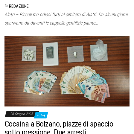
Di
REDAZIONE
Alatri – Piccoli ma odiosi furti al cimitero di Alatri. Da alcuni giorni
sparivano da davanti le cappelle gentilizie piante…
26 Giugno 2025
0
Cocaina a Bolzano, piazze di spaccio
sotto pressione. Due arresti