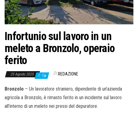
o
n
e
Infortunio sul lavoro in un
meleto a Bronzolo, operaio
ferito
Di
REDAZIONE
25 Agosto 2025
0
Bronzolo
– Un lavoratore straniero, dipendente di un’azienda
agricola a Bronzolo, è rimasto ferito in un incidente sul lavoro
all’interno di un meleto nei pressi del depuratore.