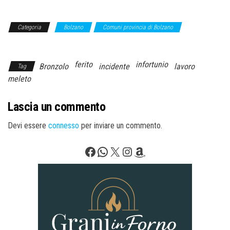
Categoria
Bolzano
Comuni provincia di Bolzano
Trentino
Alto Adige
ferito
infortunio
Bronzolo
incidente
lavoro
Tag
meleto
Lascia un commento
Devi essere
connesso
per inviare un commento.
Facebook
WhatsApp
X
Instagram
Amazon