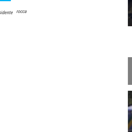
rocca
sidente