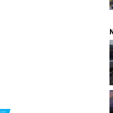
N
Lazio