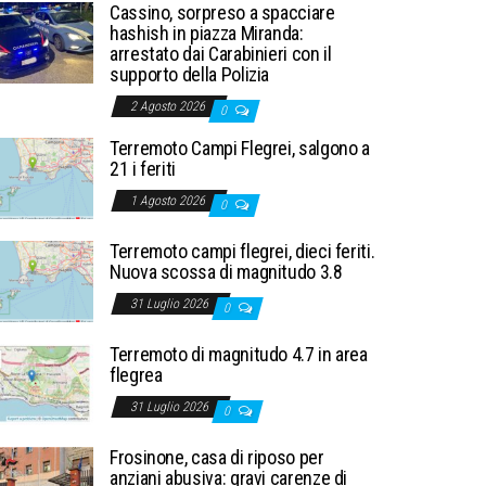
Cassino, sorpreso a spacciare
hashish in piazza Miranda:
arrestato dai Carabinieri con il
supporto della Polizia
2 Agosto 2026
0
Terremoto Campi Flegrei, salgono a
21 i feriti
1 Agosto 2026
0
Terremoto campi flegrei, dieci feriti.
Nuova scossa di magnitudo 3.8
31 Luglio 2026
0
Terremoto di magnitudo 4.7 in area
flegrea
31 Luglio 2026
0
Frosinone, casa di riposo per
anziani abusiva: gravi carenze di