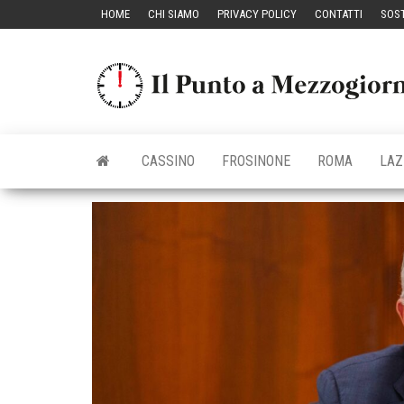
Vai
HOME
CHI SIAMO
PRIVACY POLICY
CONTATTI
SOST
al
contenuto
CASSINO
FROSINONE
ROMA
LAZ