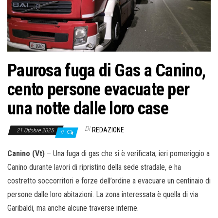
o
n
e
Paurosa fuga di Gas a Canino,
cento persone evacuate per
una notte dalle loro case
Di
REDAZIONE
21 Ottobre 2025
0
Canino (Vt)
– Una fuga di gas che si è verificata, ieri pomeriggio a
Canino durante lavori di ripristino della sede stradale, e ha
costretto soccorritori e forze dell’ordine a evacuare un centinaio di
persone dalle loro abitazioni. La zona interessata è quella di via
Garibaldi, ma anche alcune traverse interne.