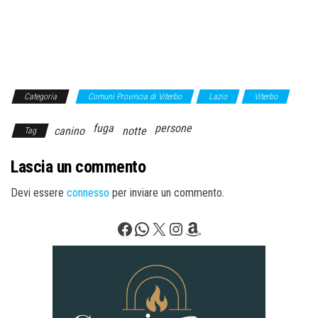
Categoria
Comuni Provincia di Viterbo
Lazio
Viterbo
fuga
persone
canino
notte
Tag
Lascia un commento
Devi essere
connesso
per inviare un commento.
Facebook
WhatsApp
X
Instagram
Amazon