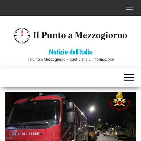
Vai
C
al
o
contenuto
m
m
u
Notizie dall'Italia
t
Il Punto a Mezzogiorno – quotidiano di informazione
a
n
a
v
i
g
a
z
i